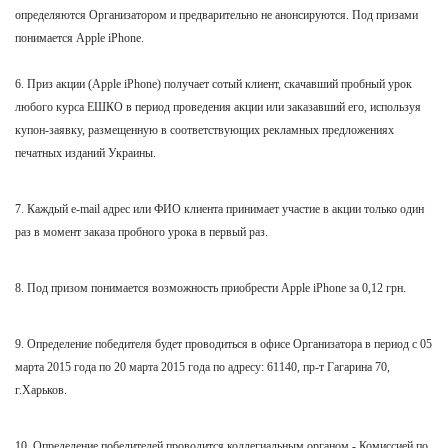
определяются Организатором и предварительно не анонсируются. Под призами
понимается Apple iPhone.
6. Приз акции (
Apple iPhone
) получает сотый клиент, скачавший пробный урок
любого курса ЕШКО в период проведения акции или заказавший его, используя
купон-заявку, размещенную в соответствующих рекламных предложениях
печатных изданий Украины.
7. Каждый e-mail адрес или ФИО клиента принимает участие в акции только один
раз в момент заказа пробного урока в первый раз.
8. Под призом понимается возможность приобрести
Apple iPhone
за 0,12 грн.
9. Определение победителя будет проводиться в офисе Организатора в период с 05
марта 2015 года по 20 марта
2015 года по адресу: 61140, пр-т Гагарина 70,
г.Харьков.
10. Определение победителей проводится коллегиальным органом - Комиссией по