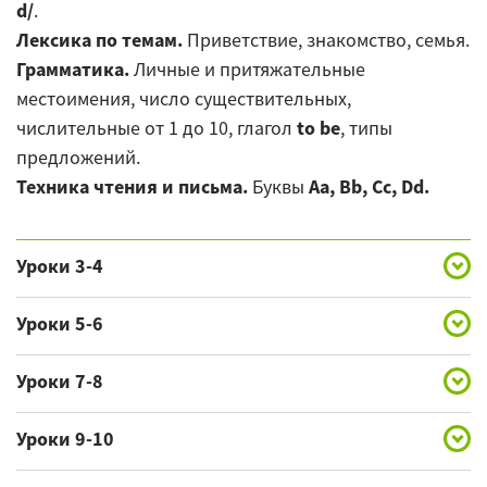
d/
.
Лексика по темам.
Приветствие, знакомство, семья.
Грамматика.
Личные и притяжательные
местоимения, число существительных,
числительные от 1 до 10, глагол
to be
, типы
предложений.
Техника чтения и письма.
Буквы
Aa, Bb, Cc, Dd.
Уроки 3-4
Произношение.
Гласные
/i:, e/
, согласные
/f, g, dʒ,
Уроки 5-6
h/
.
Произношение.
Гласные
/aı, ı, ɜ:, α:/
, согласные
/dʒ,
Лексика по темам.
Друзья, игрушки.
Уроки 7-8
k, l/
.
Грамматика.
Притяжательный падеж, модальный
Произношение.
Гласные
/әʊ, ɒ, ɔı/
, согласные
/m, n,
Лексика по темам.
Основные действия,
глагол
can
, глагол
have got
.
Уроки 9-10
ŋ, p/
.
окружающие предметы.
Техника чтения и письма.
Буквы
Ee, Ff, Gg, Hh.
Произношение.
Гласные
/ɔ:/
, согласные
/r, s, z, t,
Лексика по темам.
Внешность, одежда.
Грамматика.
Грамматическая структура
the Present