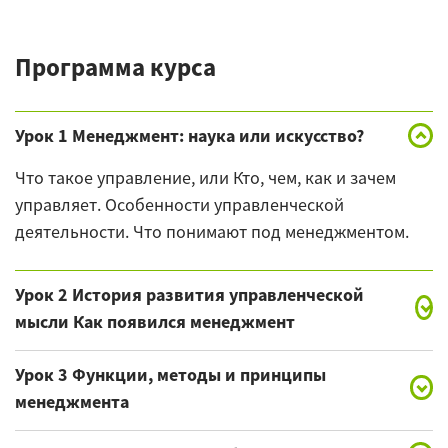
Программа курса
Урок 1 Менеджмент: наука или искусство?
Что такое управление, или Кто, чем, как и зачем
управляет. Особенности управленческой
деятельности. Что понимают под менеджментом.
Урок 2 История развития управленческой
мысли Как появился менеджмент
Донаучный менеджмент. Научный менеджмент.
Урок 3 Функции, методы и принципы
Школа научного управления (Ф. У. Тейлор).
менеджмента
Классическая школа управления (Н. Файоль). Школа
Основные функции управления (планирование,
психологии (Э. Мэйо, М. Фоллет). Школа науки