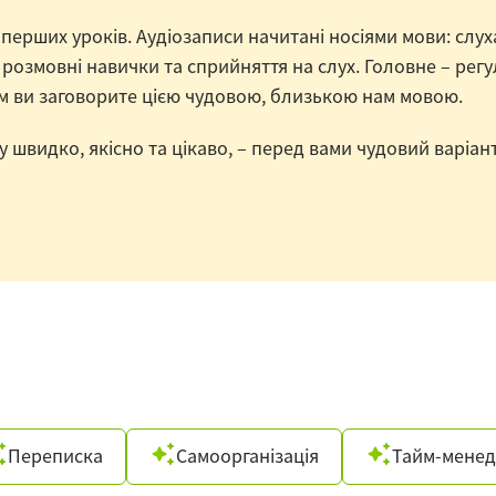
ерших уроків. Аудіозаписи начитані носіями мови: слуха
озмовні навички та сприйняття на слух. Головне – регу
ом ви заговорите цією чудовою, близькою нам мовою.
у швидко, якісно та цікаво, – перед вами чудовий варі
Переписка
Самоорганізація
Тайм-мене