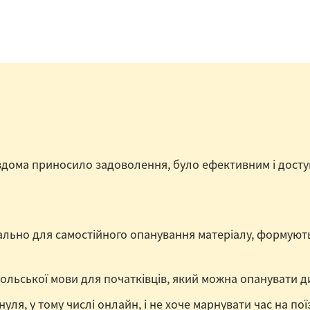
вдома приносило задоволення, було ефективним і дост
іально для самостійного опанування матеріалу, формують
польської мови для початківців, який можна опанувати д
нуля, у тому числі онлайн, і не хоче марнувати час на пої