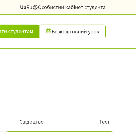
Ua
Ru
Особистий кабінет студента
ати студентом
Безкоштовний урок
Свідоцтво
Тест