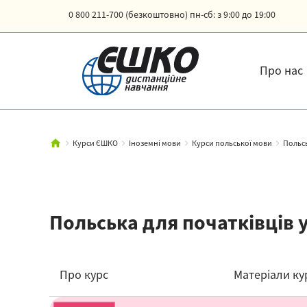
0 800 211-700 (безкоштовно)
пн-сб: з 9:00 до 19:00
Про нас
Курси ЄШКО
Іноземні мови
Курси польської мови
Польсь
Польська для початківців
Про курс
Матеріали ку