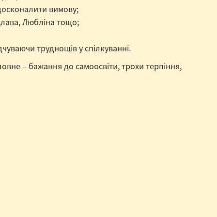
вдосконалити вимову;
цлава, Любліна тощо;
дчуваючи труднощів у спілкуванні.
овне – бажання до самоосвіти, трохи терпіння,