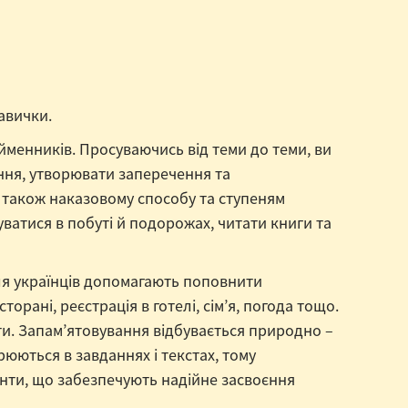
авички.
йменників. Просуваючись від теми до теми, ви
тання, утворювати заперечення та
а також наказовому способу та ступеням
уватися в побуті й подорожах, читати книги та
для українців допомагають поповнити
орані, реєстрація в готелі, сім’я, погода тощо.
ти. Запам’ятовування відбувається природно –
рюються в завданнях і текстах, тому
менти, що забезпечують надійне засвоєння