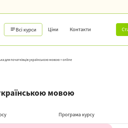
Ціни
Контакти
Ст
Всі курси
ка для початківців українською мовою + online
 українською мовою
рсу
Програма курсу