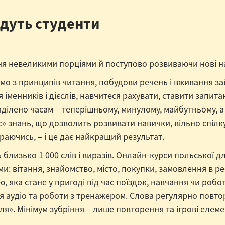
удуть студенти
ня невеликими порціями й поступово розвиваючи нові н
мо з принципів читання, побудови речень і вживання за
я іменників і дієслів, навчитеся рахувати, ставити запи
иділено часам – теперішньому, минулому, майбутньому, 
с» знань, що дозволить розвивати навички, вільно спілк
раючись, – і це дає найкращий результат.
близько 1 000 слів і виразів. Онлайн-курси польської 
и: вітання, знайомство, місто, покупки, замовлення в рест
 яка стане у пригоді під час поїздок, навчання чи робо
ня аудіо та роботи з тренажером. Слова регулярно повто
уля». Мінімум зубріння – лише повторення та ігрові еле