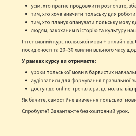
усім, хто прагне продовжити розпочате, з
тим, хто хоче вивчити польську для робот
тим, хто планує опанувати польську мову д
людям, закоханим в історію та культуру на
Інтенсивний курс польської мови + онлайн від
посидючості та 20–30 хвилин вільного часу що
У рамках курсу ви отримаєте:
уроки польської мови в барвистих навчальн
аудіозаписи для формування правильної ви
доступ до online-тренажера, де можна відп
Як бачите, самостійне вивчення польської мови
Спробуєте? Завантажте безкоштовний урок.