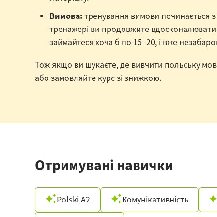
Вимова:
тренування вимови починається з п
тренажері ви продовжите вдосконалювати р
займайтеся хоча б по 15–20, і вже незабар
Тож якщо ви шукаєте, де вивчити польську мов
або замовляйте курс зі знижкою.
Отримувані навички
Polski A2
Комунікативність