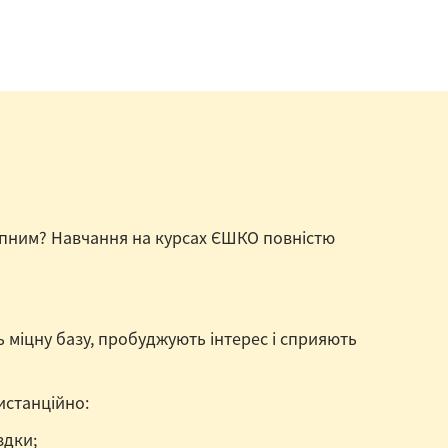
упним? Навчання на курсах ЄШКО повністю
 міцну базу, пробуджують інтерес і сприяють
истанційно:
здки;