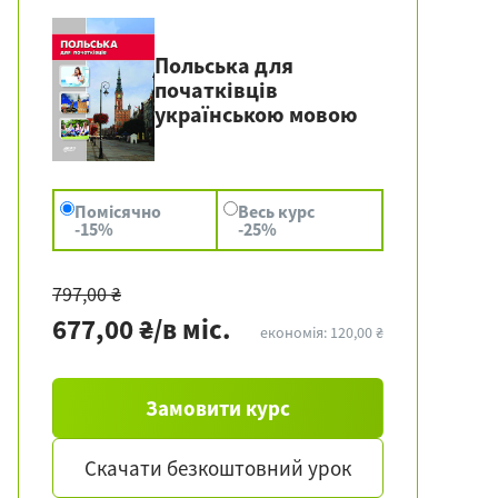
Польська для
початківців
українською мовою
Помісячно
Весь курс
-15%
-25%
797,00 ₴
677,00 ₴/в міс.
економія: 120,00 ₴
Замовити курс
Скачати безкоштовний урок