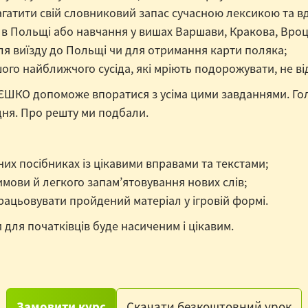
багатити свій словниковий запас сучасною лексикою та 
и в Польщі або навчання у вишах Варшави, Кракова, Вро
ля виїзду до Польщі чи для отримання карти поляка;
шого найближчого сусіда, які мріють подорожувати, не ві
 ЄШКО допоможе впоратися з усіма цими завданнями. Гол
дня. Про решту ми подбали.
их посібниках із цікавими вправами та текстами;
мови й легкого запам’ятовування нових слів;
рацьовувати пройдений матеріал у ігровій формі.
 для початківців буде насиченим і цікавим.
Замовити курс
Скачати безкоштовний урок