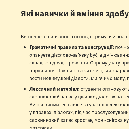
Які навички й вміння здоб
Ви почнете навчання з основ, отримуючи знан
Граматичні правила та конструкції:
почне
опануєте дієслово-зв’язку być, відмінюванн
складнопідрядні речення. Окрему увагу пр
порівняння. Так ви створите міцний «карка
вести невимушені діалоги. Ми вчимо мову, г
Лексичний матеріал:
студенти опановують 
словниковий запас у цікавих діалогах на тем
Ви ознайомитеся лише з сучасною лексикою,
у вправах, діалогах, під час прослуховуван
словниковий запас зростає, мов «снігова к
матеріалу.