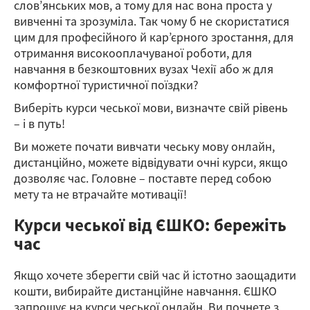
слов’янських мов, а тому для нас вона проста у
вивченні та зрозуміла. Так чому б не скористатися
цим для професійного й кар’єрного зростання, для
отримання високооплачуваної роботи, для
навчання в безкоштовних вузах Чехії або ж для
комфортної туристичної поїздки?
Виберіть курси чеської мови, визначте свій рівень
– і в путь!
Ви можете почати вивчати чеську мову онлайн,
дистанційно, можете відвідувати очні курси, якщо
дозволяє час. Головне – поставте перед собою
мету та не втрачайте мотивації!
Курси чеської від ЄШКО: бережіть
час
Якщо хочете зберегти свій час й істотно заощадити
кошти, вибирайте дистанційне навчання. ЄШКО
запрошує на курси чеської онлайн. Ви почнете з