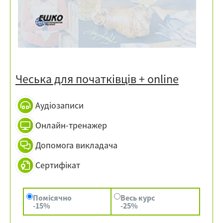
Чеська для початківців
+ online
Аудіозаписи
Онлайн-тренажер
Допомога викладача
Сертифікат
Помісячно
Весь курс
-15%
-25%