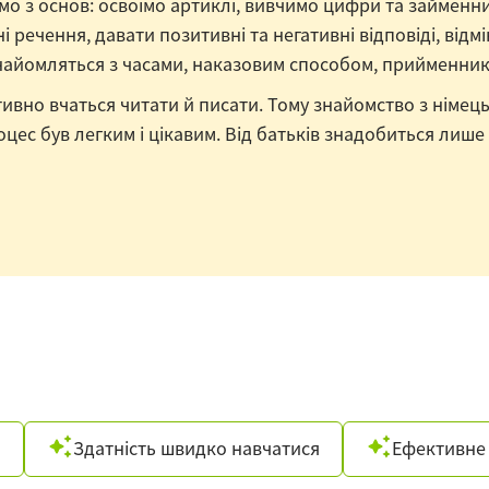
 з основ: освоїмо артиклі, вивчимо цифри та займенник
 речення, давати позитивні та негативні відповіді, від
ознайомляться з часами, наказовим способом, прийменни
активно вчаться читати й писати. Тому знайомство з нім
оцес був легким і цікавим. Від батьків знадобиться лиш
я
Здатність швидко навчатися
Ефективне 