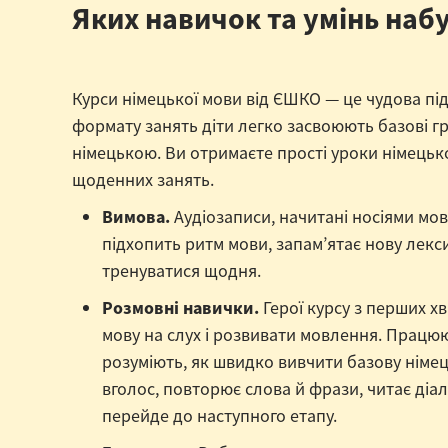
Яких навичок та умінь наб
Курси німецької мови від ЄШКО — це чудова під
формату занять діти легко засвоюють базові г
німецькою. Ви отримаєте прості уроки німецьк
щоденних занять.
Вимова.
Аудіозаписи, начитані носіями мо
підхопить ритм мови, запам’ятає нову лекси
тренуватися щодня.
Розмовні навички.
Герої курсу з перших х
мову на слух і розвивати мовлення. Працюю
розуміють, як швидко вивчити базову німец
вголос, повторює слова й фрази, читає діал
перейде до наступного етапу.