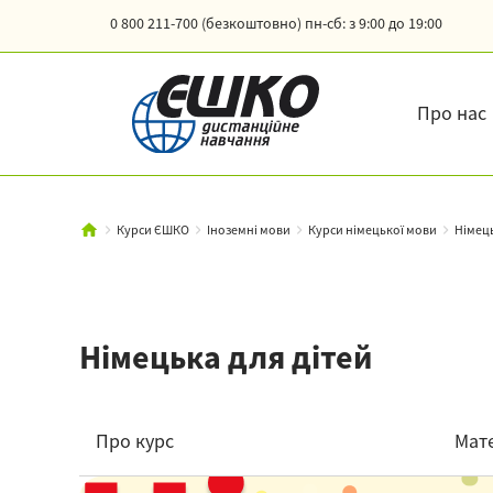
0 800 211-700 (безкоштовно)
пн-сб: з 9:00 до 19:00
Про нас
Курси ЄШКО
Іноземні мови
Курси німецької мови
Німець
Німецька для дітей
Про курс
Мате