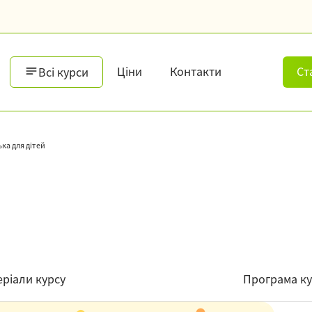
Ціни
Контакти
Ст
Всі курси
ка для дітей
ріали курсу
Програма ку