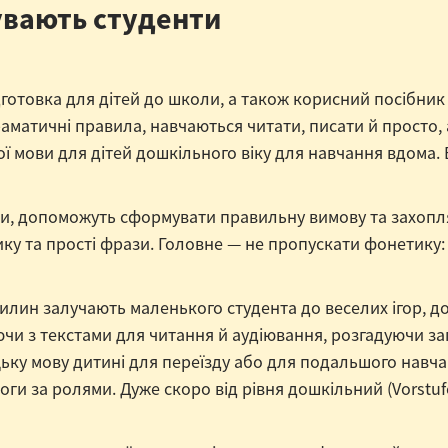
увають студенти
готовка для дітей до школи, а також корисний посібник 
раматичні правила, навчаються читати, писати й просто
ої мови для дітей дошкільного віку для навчання вдом
ви, допоможуть сформувати правильну вимову та захопля
ку та прості фрази. Головне — не пропускати фонетику: 
вилин залучають маленького студента до веселих ігор, 
чи з текстами для читання й аудіювання, розгадуючи за
ьку мову дитині для переїзду або для подальшого навча
оги за ролями. Дуже скоро від рівня дошкільний (Vorstufe