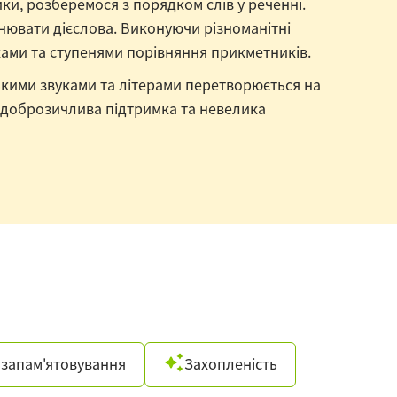
и, розберемося з порядком слів у реченні.
мінювати дієслова. Виконуючи різноманітні
ками та ступенями порівняння прикметників.
ецькими звуками та літерами перетворюється на
е доброзичлива підтримка та невелика
запам'ятовування
Захопленість