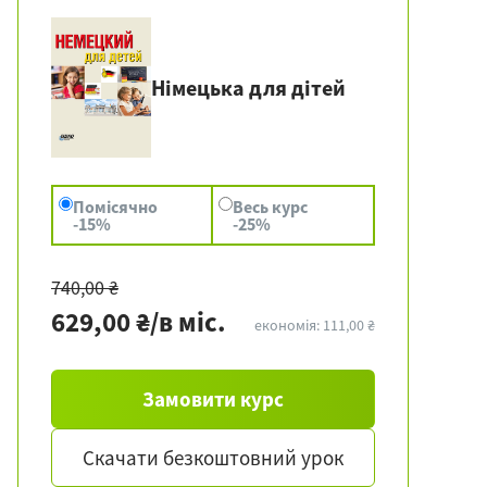
Німецька для дітей
Помісячно
Весь курс
-15%
-25%
740,00 ₴
629,00 ₴/в міс.
економія: 111,00 ₴
Замовити курс
Скачати безкоштовний урок