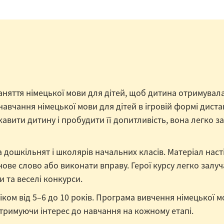
аняття німецької мови для дітей, щоб дитина отримувал
авчання німецької мови для дітей в ігровій формі дист
авити дитину і пробудити її допитливість, вона легко з
 дошкільнят і школярів начальних класів. Матеріал наст
ове слово або виконати вправу. Герої курсу легко залу
ри та веселі конкурси.
ком від 5–6 до 10 років. Програма вивчення німецької мо
тримуючи інтерес до навчання на кожному етапі.