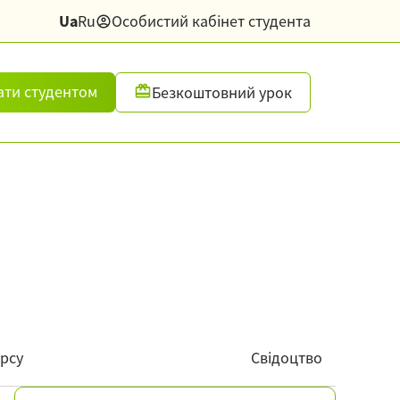
Ua
Ru
Особистий кабінет студента
ати студентом
Безкоштовний урок
рсу
Свідоцтво