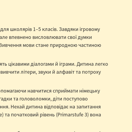
для школярів 1–5 класів. Завдяки ігровому
, але впевнено висловлювати свої думки
а. Вивчення мови стане природною частиною
ть цікавими діалогами й іграми. Дитина легко
вивчити літери, звуки й алфавіт та потроху
допомагаючи навчитися сприймати німецьку
гадки та головоломки, діти поступово
ння. Нехай дитина відповідає на запитання
) та початковий рівень (Primarstufe 3) вона