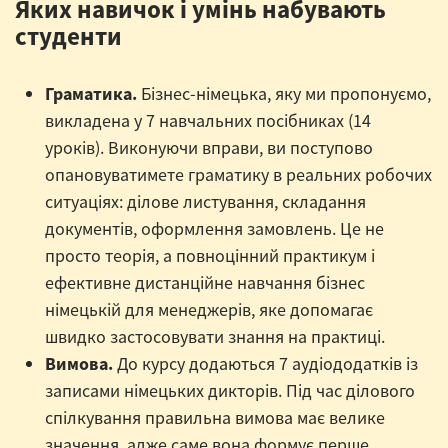
Яких навичок і умінь набувають
студенти
Граматика.
Бізнес-німецька, яку ми пропонуємо,
викладена у 7 навчальних посібниках (14
уроків). Виконуючи вправи, ви поступово
опановуватимете граматику в реальних робочих
ситуаціях: ділове листування, складання
документів, оформлення замовлень. Це не
просто теорія, а повноцінний практикум і
ефективне дистанційне навчання бізнес
німецькій для менеджерів, яке допомагає
швидко застосовувати знання на практиці.
Вимова.
До курсу додаються 7 аудіододатків із
записами німецьких дикторів. Під час ділового
спілкування правильна вимова має велике
значення, адже саме вона формує перше