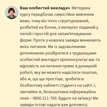
Ваш особистий викладач
. Методика
курсу передбачає самостійне вивчення
мови, тому він чітко структурований,
розбитий на блоки, а матеріал поданий у
легкій і простій для запам'ятовування
формі. Проте у новачка завжди виникають
якісь питання. Ми із задоволенням
допоможемо розібратися з труднощами:
особистий викладач проконсультує вас та
відповість на питання прямо в домашній
роботі, яку ви можете надіслати поштою,
або ж, що ще простіше, зробити в
Особистому кабінеті студента на сайті. І,
звичайно ж, безкоштовна інформаційна
лінія – 0800 211-700. Будьте на зв'язку! Ми
завжди готові надати вам допомогу.