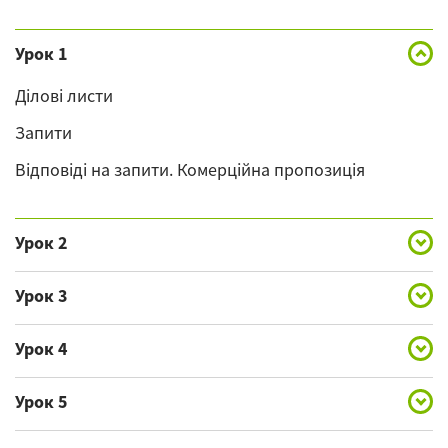
Урок 1
Ділові листи
Запити
Відповіді на запити. Комерційна пропозиція
Урок 2
Рапорти. Службові записки
Урок 3
Телефонні перемовини
Готель
Урок 4
Організація засідань, конференцій, ділових
Категорії готелів
зустрічей
Бронювання місць
Урок 5
Запити про умови проживання
Бронювання авіабілетів
Пропозиція про укладання угоди