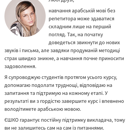
навчання арабській мові без
репетитора може здаватися
складним лише на перший
погляд. Так, на початку
доведеться звикнути до нових
звуків і письма, але завдяки продуманій методиці
страх швидко зникне, а навчання почне приносити
задоволення.
Я супроводжую студентів протягом усього курсу,
допомагаю подолати труднощі, відповідаю на
запитання та підтримую на кожному етапі. У
результаті ви з гордістю завершите курс і впевнено
володітимете арабською мовою.
ЄШКО гарантує постійну підтримку викладача, тому
ви не залишитесь сам на сам із питаннями.