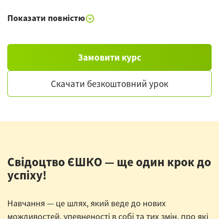
Граматика:
порівняльний і найвищий ступінь
тисячі, відносний і анафоричний займенник,
числі, масдар, дійсний і умовний спосіб, збірні
Показати повністю
порівняння прикметників, подвоєні дієслова,
множинна нерегулярна кількість іменників, усічений
іменники та імена місця.
пасивний стан дієслів І і ІІ породи, заперечення
спосіб, дієслова: типи порід і нерегулярності.
дієслів у минулому часі.
Замовити курс
Скачати безкоштовний урок
Свідоцтво ЄШКО — ще один крок до
успіху!
Навчання — це шлях, який веде до нових
можливостей, упевненості в собі та тих змін, про які