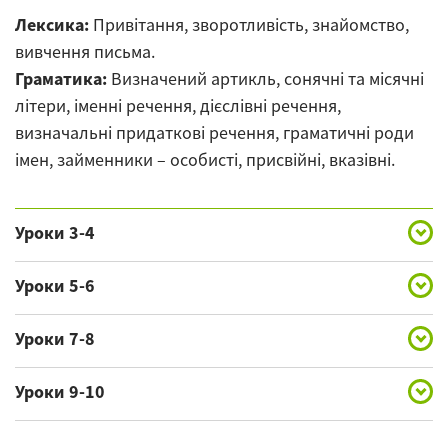
Лексика:
Привітання, зворотливість, знайомство,
вивчення письма.
Граматика:
Визначений артикль, сонячні та місячні
літери, іменні речення, дієслівні речення,
визначальні придаткові речення, граматичні роди
імен, займенники – особисті, присвійні, вказівні.
Уроки 3-4
Лексика:
сім'я, зовнішній вигляд, риси характеру,
Уроки 5-6
пори року, питання «Котра година?»
Лексика:
повсякденні події, предмети
Граматика:
Уроки 7-8
кількісні і порядкові числівники 1-99,
повсякденного вживання.
кольори (прикметники), множинне і подвійне число
Лексика:
оренда квартири, обмін грошей, похід на
Граматика:
Уроки 9-10
двояке та множинне число дієслів,
дієслів, присвійні займенники (продовження),
ринок і в магазин.
майбутній час, класи дієслів, числівники від 100 до
присвійна іменна конструкція – ідафа, відмінювання
Лексика:
перукар, арабська кухня, кафе, ресторан.
Граматика:
наказовий спосіб, кількісні числівники -
900, особисті та присвійні займенники у подвійному
дієслова в теперішньому та минулому часі.