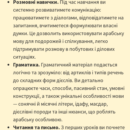
Розмовні навички.
Під час навчання ви
системно розвиватимете комунікацію:
працюватимете з діалогами, відповідатимете на
запитання, вчитиметеся формулювати власні
думки. Це дозволить використовувати арабську
мову для подорожей і спілкування, легко
підтримувати розмову в побутових і ділових
ситуаціях.
Граматика.
Граматичний матеріал подається
логічно та зрозуміло: від артиклів і типів речень
до складних форм дієслів. Ви детально
опрацюєте часи, способи, пасивний стан, умовні
конструкції, а також унікальні особливості мови
— сонячні й місячні літери, ідафу, масдар,
дієслівні породи та інші нюанси, що роблять
арабську особливою.
Читання та письмо.
З перших уроків ви почнете