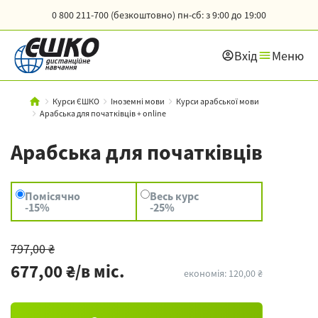
0 800 211-700 (безкоштовно)
пн-сб: з 9:00 до 19:00
Вхід
Меню
Курси ЄШКО
Іноземні мови
Курси арабської мови
Арабська для початківців + online
Арабська для початківців
Помісячно
Весь курс
-15%
-25%
797,00 ₴
677,00 ₴/в міс.
економія: 120,00 ₴