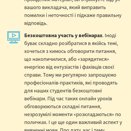
вашого викладача, який виправить
помилки і неточності і підкаже правильну
відповідь.
Безкоштовна участь у вебінарах
. Іноді
буває складно розібратися в якійсь темі,
хочеться з кимось обговорити питання,
що накопичилися, або «зарядитися»
енергією від ентузіастів і фахівців своєї
справи. Тому ми регулярно запрошуємо
професіоналів-практиків, які проводять
для наших студентів безкоштовні
вебінари. Під час таких онлайн уроків
обговорюються складні питання,
незрозумілі моменти «розкладаються» по
поличках. І це ще один важливий аспект у
вивченні мови. Про дату, час і тему