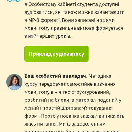
в Особистому кабінеті студента доступні
аудіозаписи, які також можна завантажити
в MP-3 форматі. Вони записані носіями
мови, тому правильна вимова формується
з найперших уроків.
Приклад аудіозапису
Ваш особистий викладач
. Методика
курсу передбачає самостійне вивчення
мови, тому він чітко структурований,
розбитий на блоки, а матеріал поданий у
легкій і простій для запам'ятовування
формі. Проте у новачка завжди виникають
якісь питання. Ми із задоволенням
допоможемо розібратися з труднощами: