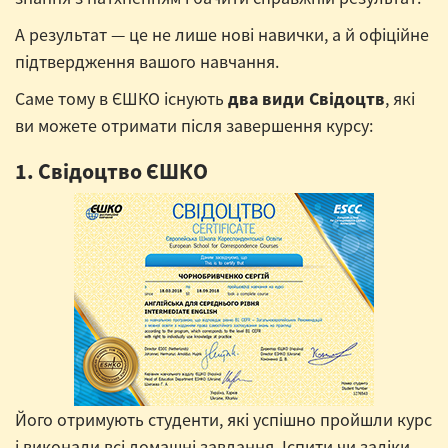
А результат — це не лише нові навички, а й офіційне
підтвердження вашого навчання.
Саме тому в ЄШКО існують
два види Свідоцтв
, які
ви можете отримати після завершення курсу:
1. Свідоцтво ЄШКО
Його отримують студенти, які успішно пройшли курс
і виконали всі домашні завдання. Іспити чи заліки