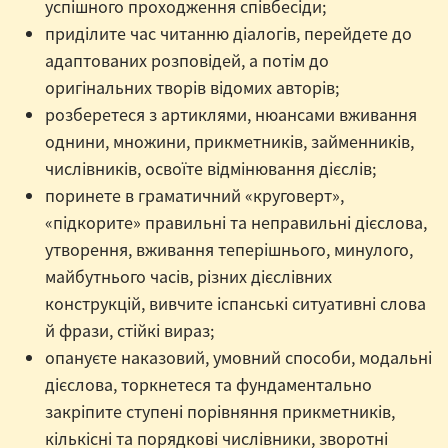
успішного проходження співбесіди;
приділите час читанню діалогів, перейдете до
адаптованих розповідей, а потім до
оригінальних творів відомих авторів;
розберетеся з артиклями, нюансами вживання
однини, множини, прикметників, займенників,
числівників, освоїте відмінювання дієслів;
поринете в граматичний «круговерт»,
«підкорите» правильні та неправильні дієслова,
утворення, вживання теперішнього, минулого,
майбутнього часів, різних дієслівних
конструкцій, вивчите іспанські ситуативні слова
й фрази, стійкі вираз;
опануєте наказовий, умовний способи, модальні
дієслова, торкнетеся та фундаментально
закріпите ступені порівняння прикметників,
кількісні та порядкові числівники, зворотні