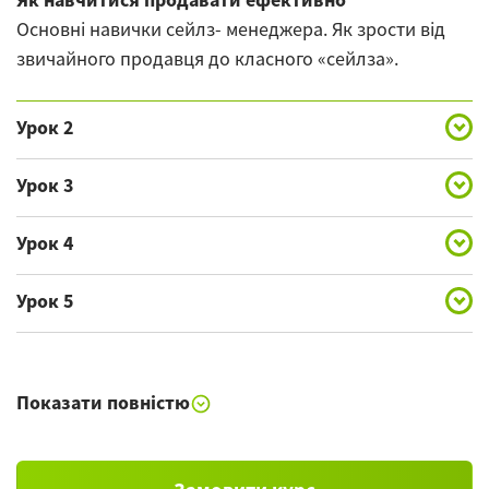
Основні навички сейлз- менеджера. Як зрости від
звичайного продавця до класного «сейлза».
Урок 2
Цілі менеджера з продажу
Урок 3
Карта інструментів збуту: маркетинг, реклама, ціна,
Як посилити мотивацію продавця і команди
продукт, стимулювання продажу, дистрибуція.
Урок 4
Вчимося контролювати емоції і працювати з
Стратегії продажу
негативом.
Урок 5
Відмінності продажу товару від продажу послуги.
Алгоритм продажу
Які техніки використовувати на кожному етапі
Показати повністю
продажу.