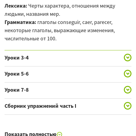
Лексика:
Черты характера, отношения между
людьми, названия мер.
Грамматика:
глаголы conseguir, caer, parecer,
некоторые глаголы, выражающие изменения,
числительные от 100.
Уроки 3-4
Лексика:
повседневная жизнь в Испании,
Уроки 5-6
праздники, обычаи и традиции.
Лексика:
родители и дети, молодежь, образование.
Грамматика:
время Presente de Subjuntivo
Уроки 7-8
Грамматика:
время Presente de Subjuntivo после
(настоящее время сослагательного наклонения) в
Лексика:
погода и климат, окружающая среда.
глаголов типа querer, mandar, выражение
отдельных предложениях, местоимения,
Сборник упражнений часть I
Грамматика:
будущее несовершенное время –
необходимости.
вопросительные и восклицательные наречия.
выражение вероятности или предположения,
условные предложения первого типа, сложные и
Показать полностью
собирательные существительные.