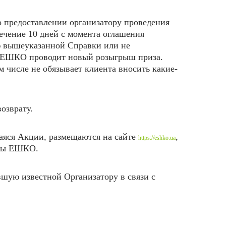
о предоставлении организатору проведения
ечение 10 дней с момента оглашения
ю вышеуказанной Справки или не
ма ЕШКО проводит новый розыгрыш приза.
 числе не обязывает клиента вносить какие-
озврату.
щаяся Акции, размещаются на
сайте
,
https://eshko.ua
рмы ЕШКО.
вшую известной Организатору в связи с