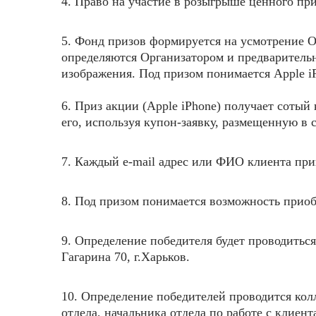
4. Право на участие в розыгрыше ценного пр
5. Фонд призов формируется на усмотрение О
определяются Организатором и предварительн
изображения. Под призом понимается Apple i
6. Приз акции (
Apple iPhone) получает соты
его, используя купон-заявку, размещенную 
7. Каждый e-mail адрес или ФИО клиента прин
8. Под призом понимается возможность прио
9. Определение победителя будет проводиться
Гагарина 70, г.Харьков.
10. Определение победителей проводится кол
отдела, начальника отдела по работе с клие