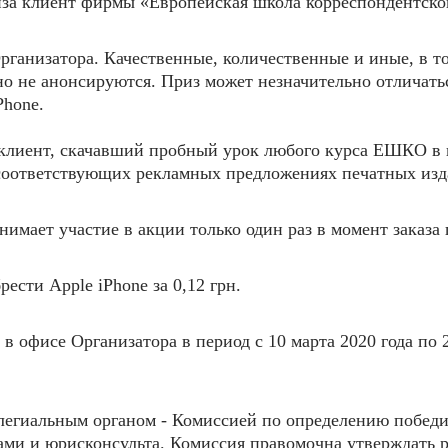
иза клиент фирмы «Европейская школа корреспондентског
рганизатора. Качественные, количественные и иные, в т
о не анонсируются. Приз может незначительно отличать
Phone.
й клиент, скачавший пробный урок любого курса ЕШКО в
в соответствующих рекламных предложениях печатных из
имает участие в акции только один раз в момент заказа 
брести
Apple iPhone
за 0,12 грн.
 в офисе Организатора в период с 10 марта 2020 года по 
легиальным органом - Комиссией по определению победит
нтами и юрисконсульта. Комиссия правомочна утверждать