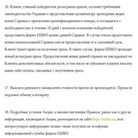
16. Клиент, ставший победителем розыгрыша призов, осознает требования
законодательства Украины о предоставлении организатору проведения акции
копии Справки о присвоении идентификационного номера, и соглашается с
необходимостью в течение 10 дней с момента оглашения победителей,
предоставить фирме ЕШКО копию данной Справки. В случае отказа предоставить
копию вышеуказанной Справки или не предоставления ее в указанный срок,
Клиент теряет право на получение приза. В таком случае, фирма ЕШКО проводит
новый розыгрыш приза. Предоставление копии данной справки не накладывает на
Клиента дополнительных обязательств, в том числе не обязывает клиента вносить
какие-либо оплаты, связанные с получением приза.
17. Выплата денежного эквивалента стоимости призов не производится. Призы не
подлежат обмену и возврату.
18. Подробные условия Акции, а именно настоящие Правила, равно как и другая
информация, касающаяся Акции, размещаются на
сайте
https://eshko.ua
, всю
интересующую информацию можно также получить по телефонам
информационной службы фирмы ЕШКО.