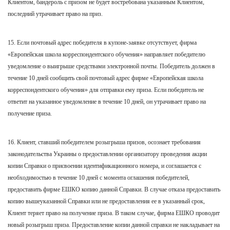
Клиентом, бандероль с призом не будет востребована указанным Клиентом,
последний утрачивает право на приз.
15. Если почтовый адрес победителя в купоне-заявке отсутствует, фирма
«Европейская школа корреспондентского обучения» направляет победителю
уведомление о выигрыше средствами электронной почты. Победитель должен в
течение 10 дней сообщить свой почтовый адрес фирме «Европейская школа
корреспондентского обучения» для отправки ему приза. Если победитель не
ответит на указанное уведомление в течение 10 дней, он утрачивает право на
получение приза.
16. Клиент, ставший победителем розыгрыша призов, осознает требования
законодательства Украины о предоставлении организатору проведения акции
копии Справки о присвоении идентификационного номера, и соглашается с
необходимостью в течение 10 дней с момента оглашения победителей,
предоставить фирме ЕШКО копию данной Справки. В случае отказа предоставить
копию вышеуказанной Справки или не предоставления ее в указанный срок,
Клиент теряет право на получение приза. В таком случае, фирма ЕШКО проводит
новый розыгрыш приза. Предоставление копии данной справки не накладывает на