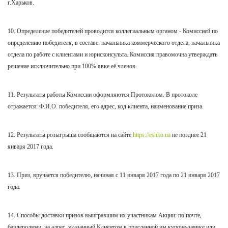
г.Харьков.
10. Определение победителей проводится коллегиальным органом - Комиссией по
определению победителя, в составе: начальника коммерческого отдела, начальника
отдела по работе с клиентами и юрисконсульта. Комиссия правомочна утверждать
решение исключительно при 100% явке её членов.
11. Результаты работы Комиссии оформляются Протоколом. В протоколе
отражается: Ф.И.О. победителя, его адрес, код клиента, наименование приза.
12. Результаты розыгрыша сообщаются на сайте
https://eshko.ua
не позднее 21
января
2017 года.
13. Приз, вручается победителю, начиная с 11 января 2017 года по 21 января 2017
года.
14. Способы доставки призов выигравшим их участникам Акции: по почте,
бандеролями, на адрес, указанный Клиентом в присланной им купоне-заявке или