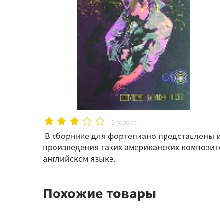
2 голоса
В сборнике для фортепиано представлены и
произведения таких американских композито
английском языке.
Похожие товары