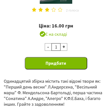
2 голоса
Ціна: 16.00 грн
Є на складі
-
+
Одинадцятий збірка містить такі відомі твори як:
"Перший день весни" Л.Андерсена, "Весільний
марш" Ф. Мендельсона-Бартольді, перша частина
"Сонатина" А.Андре, "Алегро" К.Ф.Е.Баха, і багато
інших. Грайте з задоволенням!