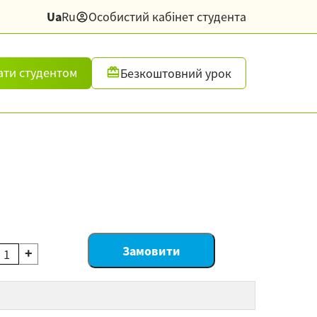
Ua
Ru
Особистий кабінет студента
ати студентом
Безкоштовний урок
+