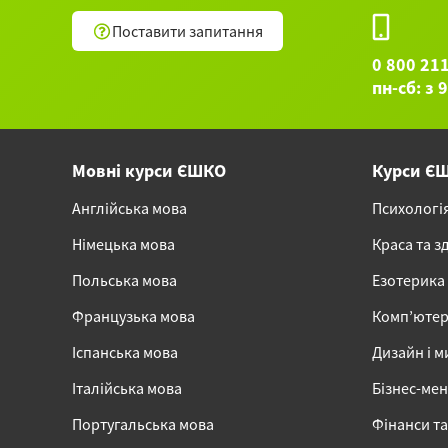
Поставити запитання
0 800 21
пн-сб: з 
Мовні курси ЄШКО
Курси Є
Англійська мова
Психологі
Німецька мова
Краса та з
Польська мова
Езотерика
Французька мова
Комп’ютер
Іспанська мова
Дизайн і м
Італійська мова
Бізнес-ме
Португальська мова
Фінанси та