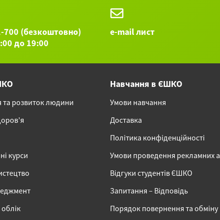
1-700 (безкоштовно)
e-mail лист
9:00 до 19:00
ШКО
Навчання в ЄШКО
я та розвиток людини
Умови навчання
доров’я
Доставка
Політика конфіденційності
ні курси
Умови проведення рекламних 
истецтво
Відгуки студентів ЄШКО
неджмент
Запитання – Відповідь
 облік
Порядок повернення та обміну