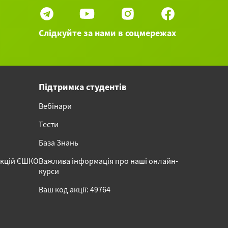
Слідкуйте за нами в соцмережах
Підтримка студентів
Вебінари
Тести
База Знань
акцій ЄШКО
Важлива інформація про наші онлайн-
курси
Ваш код акції: 49764