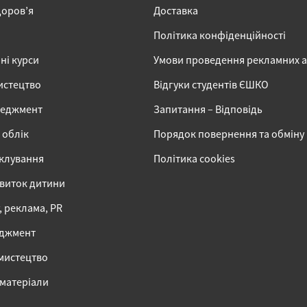
доров’я
Доставка
Політика конфіденційності
ні курси
Умови проведення рекламних 
истецтво
Відгуки студентів ЄШКО
неджмент
Запитання – Відповідь
 облік
Порядок повернення та обміну
іклування
Політика cookies
звиток дитини
 реклама, PR
еджмент
 мистецтво
 матеріали