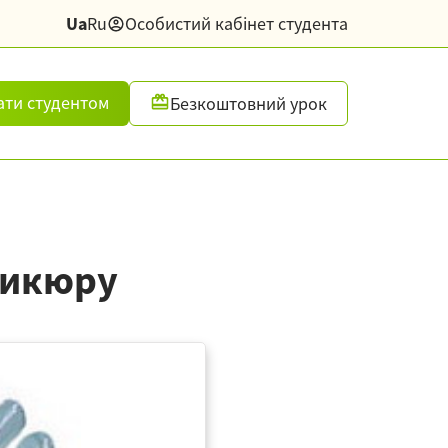
Ua
Ru
Особистий кабінет студента
ати студентом
Безкоштовний урок
дикюру