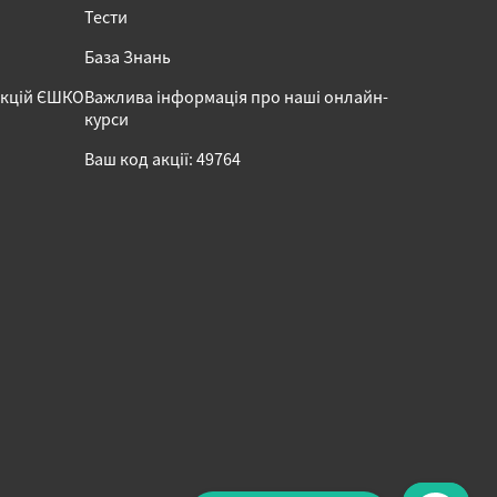
Тести
База Знань
акцій ЄШКО
Важлива інформація про наші онлайн-
курси
Ваш код акції: 49764