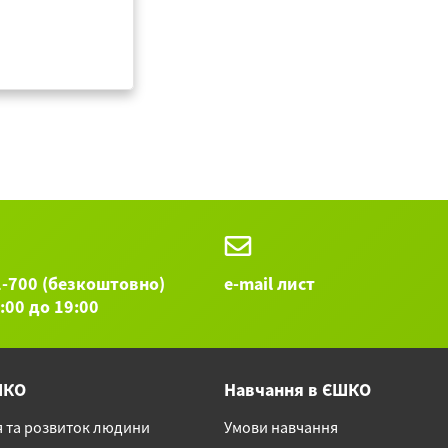
1-700 (безкоштовно)
e-mail лист
9:00 до 19:00
ШКО
Навчання в ЄШКО
я та розвиток людини
Умови навчання