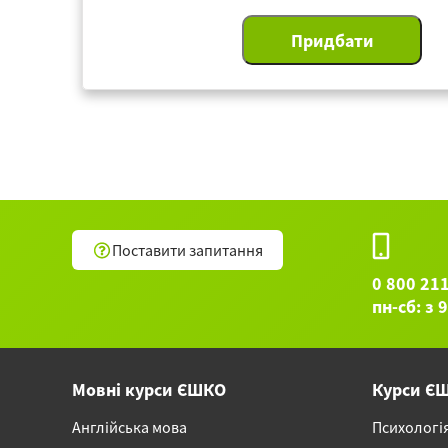
Поставити запитання
0 800 21
пн-сб: з 
Мовні курси ЄШКО
Курси Є
Англійська мова
Психологі