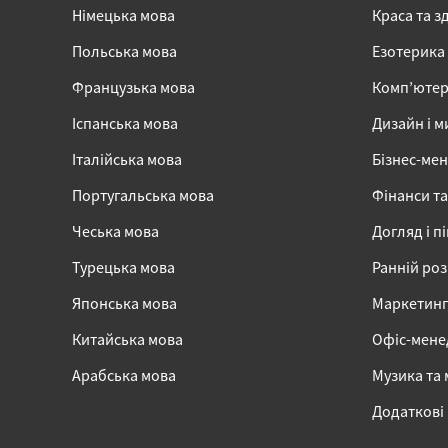
Німецька мова
Краса та з
Польська мова
Езотерика
Французька мова
Комп’ютер
Іспанська мова
Дизайн і м
Італійська мова
Бізнес-ме
Португальська мова
Фінанси та
Чеська мова
Догляд і п
Турецька мова
Ранній ро
Японська мова
Маркетинг,
Китайська мова
Офіс-мен
Арабська мова
Музика та
Додаткові