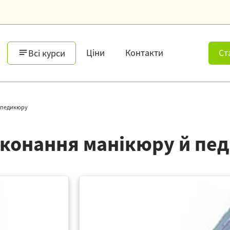
Ціни
Контакти
Ст
Всі курси
й педикюру
иконання манікюру й пе