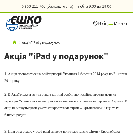
0 800 211-700 (безкоштовно)
пн-сб: з 9:00 до 19:00
Вхід
Меню
Акція "iPad у подарунок"
Акція "iPad у подарунок"
1. Акція проводиться на всій території України з 1
березня 2014 року по 31 квітня
2014 року.
2. В Акції можуть взяти участь фізичні особи, що постійно проживають на
території України, які зареєстровані за місцем проживання на території України. В
акції не можуть брати участь співробітники фірми – Організатори Акції та їх
близькі родичі.
3. Прав
о
на участь у розіграші цінного призу
м
ає клієнт фірми «Європейська