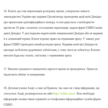
16. Клієнт, що став переможцем розіграшу призів, усвідомлює вимоги
законодавства України про надання
О
рганізатору проведення акції копії Довідки
про присвоєння ідентифікаційного номера, та погоджується з необхідністю
протягом 10 днів з моменту оголошення переможців, надати фірмі ЄШКО копію
даної Довідки. У разі відмови надати копію вищевказаної Довідки або не надання
її в зазначений термін, Клієнт втрачає право на отримання призу. У такому разі
фірма ЄШКО проводить новий розіграш призу. Надання копії цієї
Д
овідки не
накладає на Клієнта додаткових зобов'язань, у тому числі не зобов'язує
К
лієнта
вносити будь-як
у
оплат
у
, пов'язан
у
з отриманням призу.
17. Виплата грошового еквіваленту вартості призів не проводиться. Призи не
підлягають обміну та поверненню.
18. Детальні умови Акції, а саме ці Правила, так само як і інша інформація, що
стосується Акції, розміщуються на сайті
https://eshko.ua/ua/
. В
сю необхідну
інформацію можна також отримати за телефонами інформаційної служби фірми
ЄШКО.