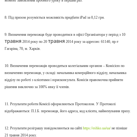
момент замовлення пробного уроку в перший раз.
8. Під призом розуміється можливість придбати
iPad
за 0,12 грн.
9. Визначення переможця буде проводитися в офісі Організатора у період з 10
травня
травня
2014 року по 20
2014 року за адресою: 61140, пр-т
Гагаріна, 70,
м
. Харків.
10. Визначення переможців проводиться колегіальним органом – Комісією по
визначенню переможця, у складі: начальника комерційного відділу, начальника
відділу по роботі з клієнтами і юрисконсульта. Комісія правомочна
прийняти
рішення виключно за 100% явку її членів.
11. Результати роботи Комісії оформляються Протоколом. У
П
ротоколі
відобража
ю
ться:
П
.
І
.
Б
. переможця, його адреса, код клієнта, найменування призу.
12. Результати розіграшу повідомляються на сайті
https://eshko.ua/ua/
не пізніше
21
травня 2014 року.