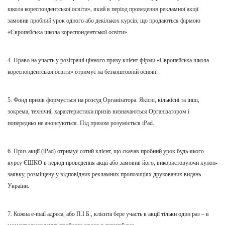
школа кореспондентсько
ї освіти
», який в період проведення рекламної акції
замовив пробний урок одного або декількох курсів, що продаються фірмою
«Європейська школа кореспондентсько
ї освіти
».
4. Право на участь у розіграші цінного призу клієнт фірми «Європейська школа
кореспондентсько
ї освіти
» отримує на безкоштовній основі.
5. Фонд призів формується на розсуд Організатора. Якісні, кількісні та інші,
зокрема,
технічні
,
характеристики призів визначаються Організатором і
попередньо не анонсуються. Під призом розуміється
iPad
.
6. Приз акції (
iPad
) отримує сотий клієнт,
що с
качав пробний урок будь-якого
курсу ЄШКО в період проведення акції або замовив його, використовуючи купон-
заявку, розміщену
у
відповідних рекламних пропозиціях друкованих видань
України.
7. Кожн
а
e-mail адрес
а,
або П
.
І
.
Б
.,
клієнта бере участь в акції тільки один раз – в