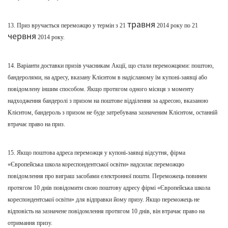
травня
13. Приз вручається переможцю
у термін з
21
2014 року по 21
червня
2014 року.
14.
Варіанти
доставки призів учасникам Акції
, що стали переможцями
: поштою,
бандеролями, на адресу, вказану Клієнтом в надіслан
ому
їм купоні-заявці або
повідомлен
у
іншим способом. Якщо протягом одного місяця з моменту
надходження бандеролі з призом
на
поштове відділення за адресою, вказаною
Клієнтом, бандероль з призом не буде затребувана зазначеним Клієнтом, останній
втрачає право на приз.
15. Якщо поштова адреса переможця у купоні-заявці відсутн
я
, фірма
«Європейська школа кореспондентсько
ї освіти
» надсилає переможцю
повідомлення про виграш засобами електронної пошти. Переможець повинен
протягом 10 днів повідомити свою поштову адресу фірмі «Європейська школа
кореспондентсько
ї
освіти
» для відправки йому призу. Якщо переможець не
відповість на зазначене повідомлення протягом 10 днів, він втрачає право на
отримання призу.