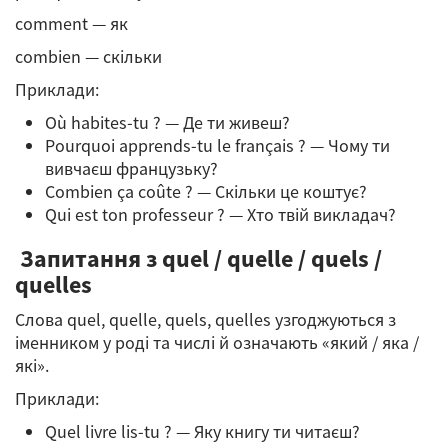
comment — як
combien — скільки
Приклади:
Où habites-tu ? — Де ти живеш?
Pourquoi apprends-tu le français ? — Чому ти
вивчаєш французьку?
Combien ça coûte ? — Скільки це коштує?
Qui est ton professeur ? — Хто твій викладач?
Запитання з quel / quelle / quels /
quelles
Слова quel, quelle, quels, quelles узгоджуються з
іменником у роді та числі й означають «який / яка /
які».
Приклади:
Quel livre lis-tu ? — Яку книгу ти читаєш?