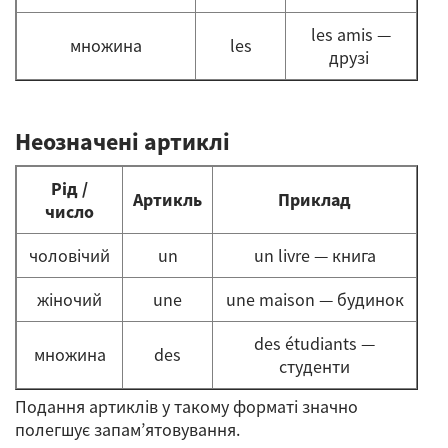
les amis —
множина
les
друзі
Неозначені артиклі
Рід /
Артикль
Приклад
число
чоловічий
un
un livre — книга
жіночий
une
une maison — будинок
des étudiants —
множина
des
студенти
Подання артиклів у такому форматі значно
полегшує запам’ятовування.