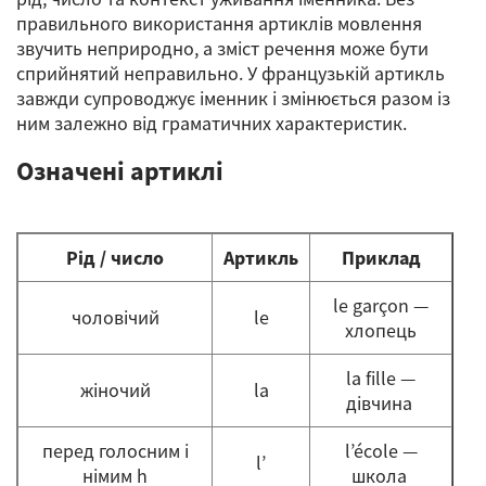
правильного використання артиклів мовлення
звучить неприродно, а зміст речення може бути
сприйнятий неправильно. У французькій артикль
завжди супроводжує іменник і змінюється разом із
ним залежно від граматичних характеристик.
Означені артиклі
Рід / число
Артикль
Приклад
le garçon —
чоловічий
le
хлопець
la fille —
жіночий
la
дівчина
перед голосним і
l’école —
l’
німим h
школа