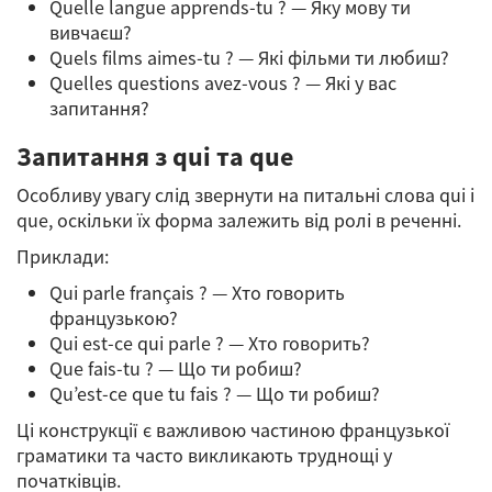
Quelle langue apprends-tu ? — Яку мову ти
вивчаєш?
Quels films aimes-tu ? — Які фільми ти любиш?
Quelles questions avez-vous ? — Які у вас
запитання?
Запитання з qui та que
Особливу увагу слід звернути на питальні слова qui і
que, оскільки їх форма залежить від ролі в реченні.
Приклади:
Qui parle français ? — Хто говорить
французькою?
Qui est-ce qui parle ? — Хто говорить?
Que fais-tu ? — Що ти робиш?
Qu’est-ce que tu fais ? — Що ти робиш?
Ці конструкції є важливою частиною французької
граматики та часто викликають труднощі у
початківців.