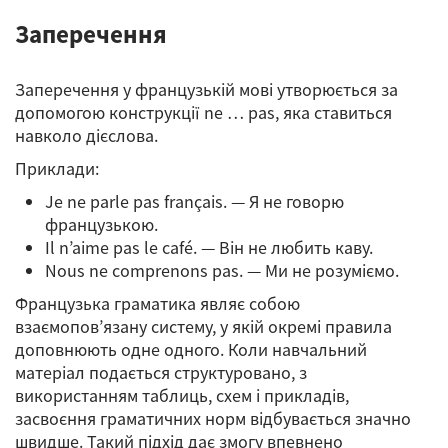
Заперечення
Заперечення у французькій мові утворюється за
допомогою конструкції ne … pas, яка ставиться
навколо дієслова.
Приклади:
Je ne parle pas français. — Я не говорю
французькою.
Il n’aime pas le café. — Він не любить каву.
Nous ne comprenons pas. — Ми не розуміємо.
Французька граматика являє собою
взаємопов’язану систему, у якій окремі правила
доповнюють одне одного. Коли навчальний
матеріал подається структуровано, з
використанням таблиць, схем і прикладів,
засвоєння граматичних норм відбувається значно
швидше. Такий підхід дає змогу впевнено