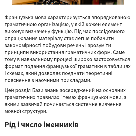
Французька мова характеризується впорядкованою
граматичною організацією, у якій кожен елемент
виконує визначену функцію. Під час послідовного
опрацювання матеріалу стає легше побачити
закономірності побудови речень і зрозуміти
принципи використання граматичних форм. Саме
тому в навчальному процесі широко застосовується
формат подання французької граматики в таблицях
і схемах, який дозволяє поєднати теоретичні
пояснення з наочними прикладами.
Цей розділ Бази знань зосереджений на основних
граматичних правилах і темах французької мови, з
якими зазвичай починається системне вивчення
мовної структури.
Рід і число іменників