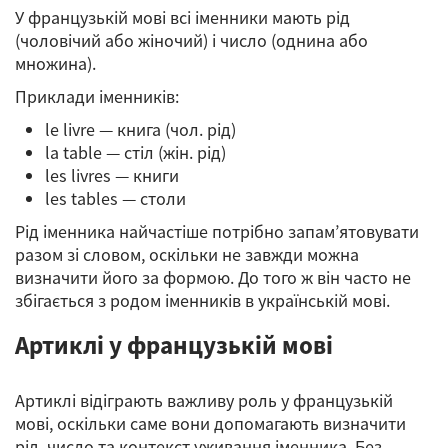
У французькій мові всі іменники мають рід
(чоловічий або жіночий) і число (однина або
множина).
Приклади іменників:
le livre — книга (чол. рід)
la table — стіл (жін. рід)
les livres — книги
les tables — столи
Рід іменника найчастіше потрібно запам’ятовувати
разом зі словом, оскільки не завжди можна
визначити його за формою. До того ж він часто не
збігається з родом іменників в українській мові.
Артиклі у французькій мові
Артиклі відіграють важливу роль у французькій
мові, оскільки саме вони допомагають визначити
рід, число та контекст уживання іменника. Без