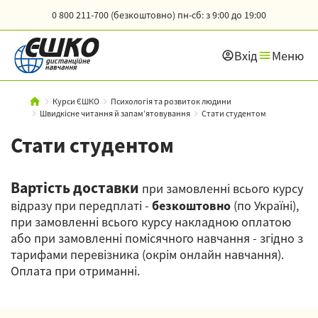
0 800 211-700 (безкоштовно)
пн-сб: з 9:00 до 19:00
Вхід
Меню
Курси ЄШКО
Психологія та розвиток людини
Швидкісне читання й запам’ятовування
Стати студентом
Стати студентом
Вартість доставки
при замовленні всього курсу
відразу при передплаті -
безкоштовно
(по Україні),
при замовленні всього курсу накладною оплатою
або при замовленні помісячного навчання - згідно з
тарифами перевізника (окрім онлайн навчання).
Оплата при отриманні.