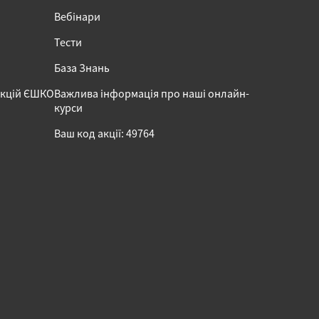
Вебінари
Тести
База Знань
акцій ЄШКО
Важлива інформація про наші онлайн-
курси
Ваш код акції: 49764