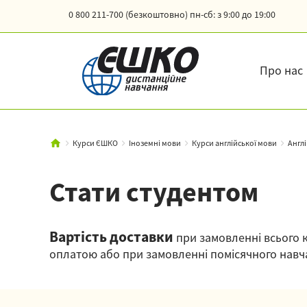
0 800 211-700 (безкоштовно)
пн-сб: з 9:00 до 19:00
Про нас
Курси ЄШКО
Іноземні мови
Курси англійської мови
Англ
Стати студентом
Вартість доставки
при замовленні всього к
оплатою або при замовленні помісячного навча