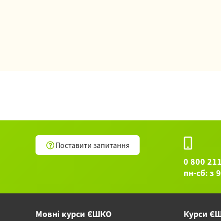
Поставити запитання
0 800 21
пн-сб: з 
Мовні курси ЄШКО
Курси Є