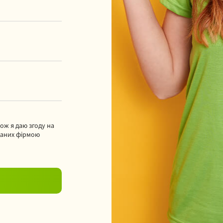
кож я даю згоду на
даних фірмою