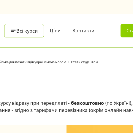
Ціни
Контакти
Ст
Всі курси
ійська для початківців українською мовою
Стати студентом
урсу відразу при передплаті -
безкоштовно
(по Україні
ння - згідно з тарифами перевізника (окрім онлайн нав