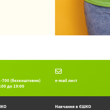
1-700 (безкоштовно)
e-mail лист
9:00 до 19:00
ШКО
Навчання в ЄШКО