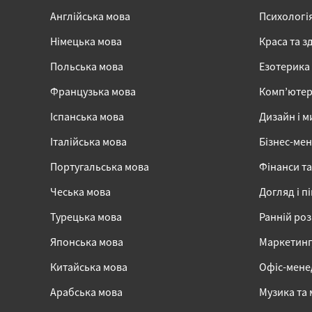
Англійська мова
Психологі
Німецька мова
Краса та з
Польська мова
Езотерика
Французька мова
Комп’ютер
Іспанська мова
Дизайн і м
Італійська мова
Бізнес-ме
Португальська мова
Фінанси та
Чеська мова
Догляд і п
Турецька мова
Ранній ро
Японська мова
Маркетинг,
Китайська мова
Офіс-мен
Арабська мова
Музика та