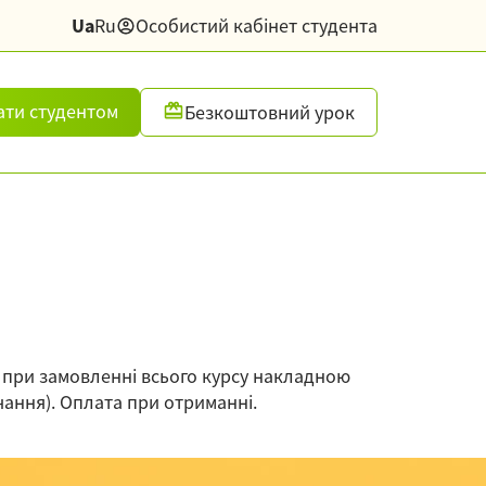
Ua
Ru
Особистий кабінет студента
ати студентом
Безкоштовний урок
), при замовленні всього курсу накладною
чання). Оплата при отриманні.