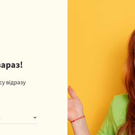
зараз!
су відразу