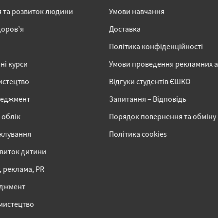
я та розвиток людини
Умови навчання
доров’я
Доставка
Політика конфіденційності
ні курси
Умови проведення рекламних 
истецтво
Відгуки студентів ЄШКО
неджмент
Запитання – Відповідь
 облік
Порядок повернення та обміну
іклування
Політика cookies
звиток дитини
 реклама, PR
еджмент
 мистецтво