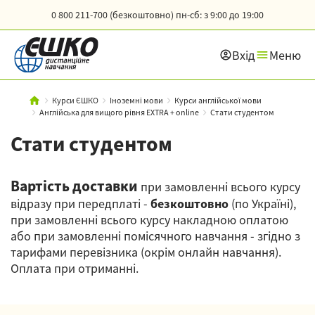
0 800 211-700 (безкоштовно)
пн-сб: з 9:00 до 19:00
Вхід
Меню
Курси ЄШКО
Іноземні мови
Курси англійської мови
Англійська для вищого рівня EXTRA + online
Стати студентом
Стати студентом
Вартість доставки
при замовленні всього курсу
відразу при передплаті -
безкоштовно
(по Україні),
при замовленні всього курсу накладною оплатою
або при замовленні помісячного навчання - згідно з
тарифами перевізника (окрім онлайн навчання).
Оплата при отриманні.