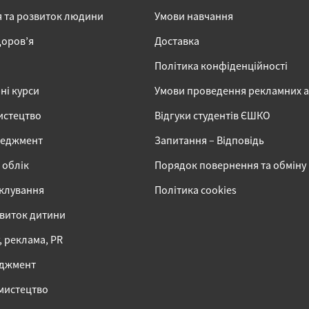
я та розвиток людини
Умови навчання
доров’я
Доставка
Політика конфіденційності
ні курси
Умови проведення рекламних 
истецтво
Відгуки студентів ЄШКО
неджмент
Запитання – Відповідь
 облік
Порядок повернення та обміну
іклування
Політика cookies
звиток дитини
 реклама, PR
еджмент
 мистецтво