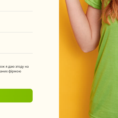
кож я даю згоду на
даних фірмою