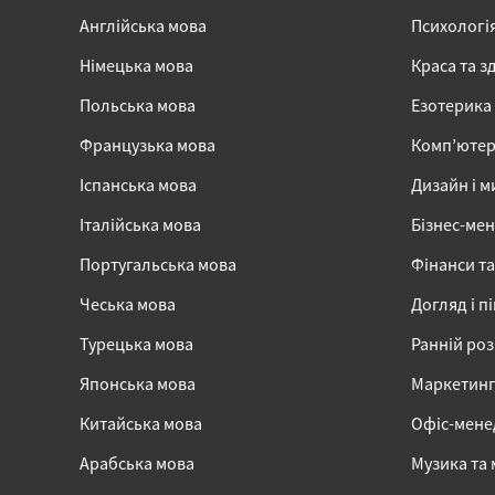
Англійська мова
Психологі
Німецька мова
Краса та з
Польська мова
Езотерика
Французька мова
Комп’ютер
Іспанська мова
Дизайн і м
Італійська мова
Бізнес-ме
Португальська мова
Фінанси та
Чеська мова
Догляд і п
Турецька мова
Ранній ро
Японська мова
Маркетинг,
Китайська мова
Офіс-мен
Арабська мова
Музика та