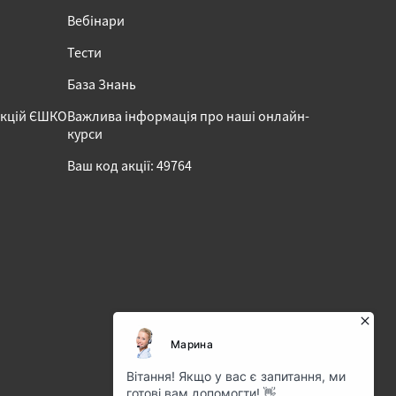
Вебінари
Тести
База Знань
акцій ЄШКО
Важлива інформація про наші онлайн-
курси
Ваш код акції: 49764