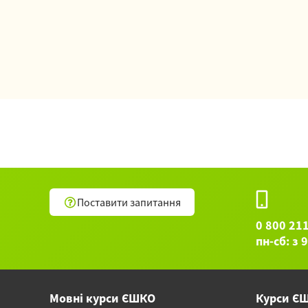
Поставити запитання
0 800 21
пн-сб: з 
Мовні курси ЄШКО
Курси Є