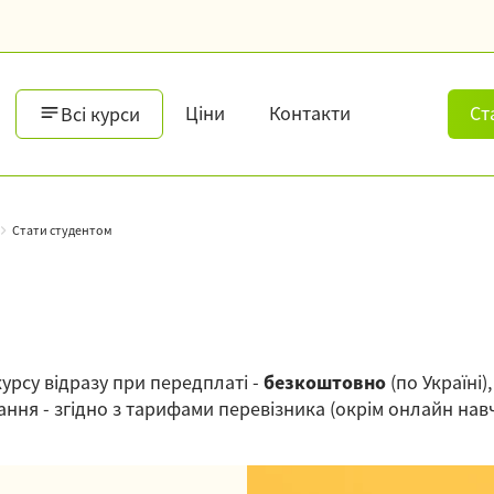
Ціни
Контакти
Ст
Всі курси
Стати студентом
урсу відразу при передплаті -
безкоштовно
(по Україні
ння - згідно з тарифами перевізника (окрім онлайн нав