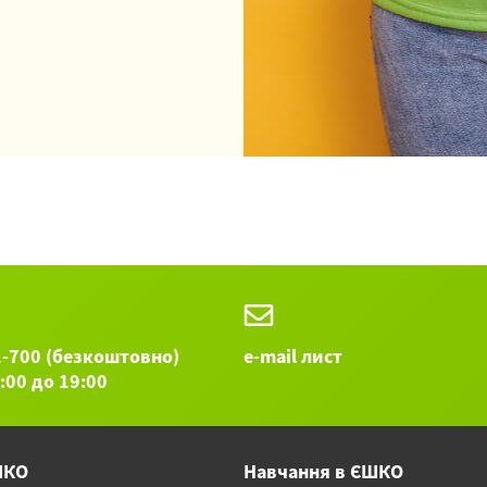
1-700 (безкоштовно)
e-mail лист
9:00 до 19:00
ШКО
Навчання в ЄШКО