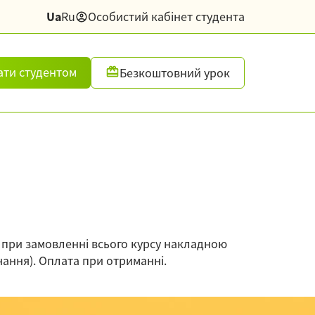
Ua
Ru
Особистий кабінет студента
ати студентом
Безкоштовний урок
), при замовленні всього курсу накладною
чання). Оплата при отриманні.