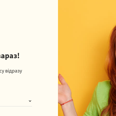
зараз!
су відразу