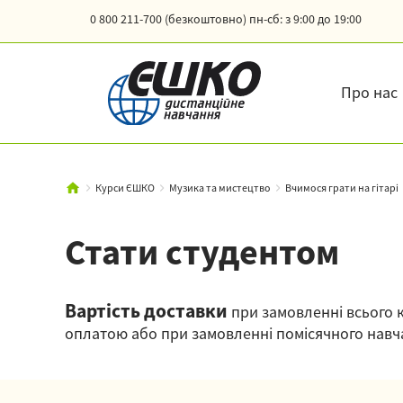
0 800 211-700 (безкоштовно)
пн-сб: з 9:00 до 19:00
Про нас
Курси ЄШКО
Музика та мистецтво
Вчимося грати на гітарі
Стати студентом
Вартість доставки
при замовленні всього к
оплатою або при замовленні помісячного навча