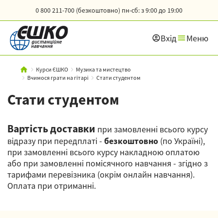
0 800 211-700 (безкоштовно)
пн-сб: з 9:00 до 19:00
Вхід
Меню
Курси ЄШКО
Музика та мистецтво
Вчимося грати на гітарі
Стати студентом
Стати студентом
Вартість доставки
при замовленні всього курсу
відразу при передплаті -
безкоштовно
(по Україні),
при замовленні всього курсу накладною оплатою
або при замовленні помісячного навчання - згідно з
тарифами перевізника (окрім онлайн навчання).
Оплата при отриманні.