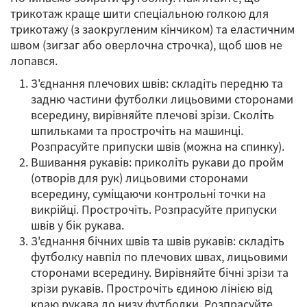
трикотаж краще шити спеціальною голкою для
трикотажу (з заокругленим кінчиком) та еластичним
швом (зигзаг або оверлочна строчка), щоб шов не
лопався.
З'єднання плечових швів: складіть передню та
задню частини футболки лицьовими сторонами
всередину, вирівняйте плечові зрізи. Сколіть
шпильками та прострочіть на машинці.
Розпрасуйте припуски швів (можна на спинку).
Вшивання рукавів: приколіть рукави до пройм
(отворів для рук) лицьовими сторонами
всередину, суміщаючи контрольні точки на
викрійці. Прострочіть. Розпрасуйте припуски
швів у бік рукава.
З'єднання бічних швів та швів рукавів: складіть
футболку навпіл по плечових швах, лицьовими
сторонами всередину. Вирівняйте бічні зрізи та
зрізи рукавів. Прострочіть єдиною лінією від
краю рукава до низу футболки. Розпрасуйте