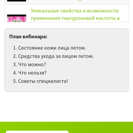
Уникальные свойства и возможности
применения гиалуроновой кислоты в
современной косметологии.
Биоревитализация кожи
План вебинара:
Возрастные изменения кожи. Инъекции
Состояние кожи лица летом.
ботулотоксина, как способ выглядеть
Средства ухода за лицом летом.
моложе
Что можно?
Что нельзя?
Возрастные изменения кожи.
Мезотерапия
Советы специалиста!
Возрастные изменения кожи.
Физиотерапевтические методы
воздействия. Лазерное омоложение.
Термолифтинг
Сколиоз. Массаж для формирования