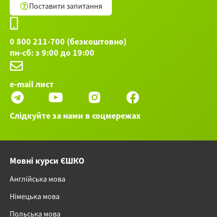
красивой осанки
Поставити запитання
Возрастные изменения кожи.
Косметический массаж против старения
0 800 211-700 (безкоштовно)
кожи
пн-сб: з 9:00 до 19:00
Рефлексотерапия - точечный массаж.
Акупрессура. Поверхностное
e-mail лист
иглоукалывание
Остальные 45 вебинаров категории Красота и
Слідкуйте за нами в соцмережах
здоровье ►
Мовні курси ЄШКО
Англійська мова
Німецька мова
Польська мова