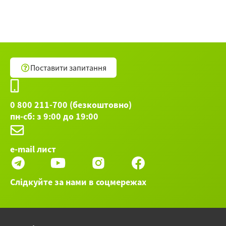
морщин. Особенности ухода
Образующие линии лица
Массаж как метод телесно-
Поставити запитання
ориентированной терапии. Основные
принципы успеха массажной практики
0 800 211-700 (безкоштовно)
Особенности ухода за проблемной
пн-сб: з 9:00 до 19:00
кожей лица
Остальные 45 вебинаров категории Красота и
e-mail лист
здоровье ►
Слідкуйте за нами в соцмережах