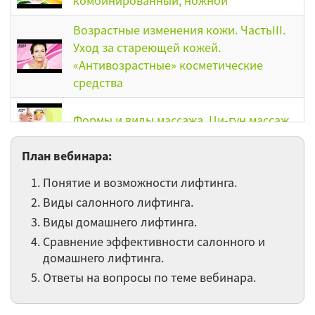
комбинированный, ножной
Возрастные изменения кожи. ЧастьIII.
Уход за стареющей кожей.
«Антивозрастные» косметические
средства
Формы и виды массажа. Ци-гун массаж
План вебинара:
Возрастные изменения кожи. Часть 2.
Физиология старения кожи. Типы
Понятие и возможности лифтинга.
старения кожи
Виды салонного лифтинга.
Виды домашнего лифтинга.
Физиологичекое воздействие массажа
на организм человека. Показания и
Сравнение эффективности салонного и
домашнего лифтинга.
противопоказания к проведению
массажа
Ответы на вопросы по теме вебинара.
Возрастные изменения кожи. Типы