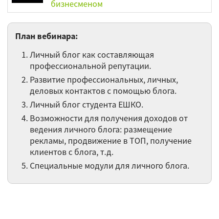
бизнесменом
Создание своего коммерческого он-
План вебинара:
лайн проекта
Личный блог как составляющая
Работа с аудиторией сайта
профессиональной репутации.
Развитие профессиональных, личных,
Продвижение сайтов и продвижение
деловых контактов с помощью блога.
товаров через сайт
Личный блог студента ЕШКО.
Возможности для получения доходов от
Создание сайтов с использованием CMS
ведения личного блога: размещение
WordPress
рекламы, продвижение в ТОП, получение
клиентов с блога, т.д.
Системы контроля версий. Git
Специальные модули для личного блога.
Консольный ввод-вывод в языке C/С++
Остальные 43 вебинаров категории