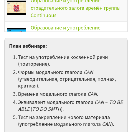
Образование и употребление
страдательного залога времён группы
Continuous
Образование и употребление
страдательного залога времён группы
Simple
План вебинара:
Выражение будущего времени в
Тест на употребление косвенной речи
английском языке. Часть 2
(повторение).
Формы модального глагола
CAN
Выражение будущего времени в
(утвердительная, отрицательная, полная,
английском языке. Часть 1
краткая).
Времена модального глагола
CAN
.
Употребление времён the Present
Perfect и the Рresent Perfect Continuous в
Эквивалент модального глагола
CAN
–
TO BE
ABLE
(
сравнении
TO DO SMTH
).
Тест на закрепление нового материала
Past Indefinite или Present Perfect?
(употребление модального глагола
CAN
).
Учимся правильно выбирать время