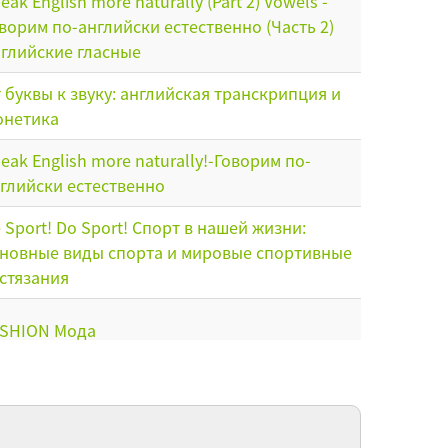
eak English more naturally (Part 2) Vowels -
ворим по-английски естественно (Часть 2)
глийские гласные
 буквы к звуку: английская транскрипция и
онетика
eak English more naturally!-Говорим по-
глийски естественно
 Sport! Do Sport! Спорт в нашей жизни:
новные виды спорта и мировые спортивные
стязания
ASHION Мода
rund – it’s original! Герундий, как особое
амматическое явление в английском языке