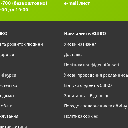
1-700 (безкоштовно)
e-mail лист
9:00 до 19:00
ШКО
Навчання в ЄШКО
я та розвиток людини
Умови навчання
доров’я
Доставка
Політика конфіденційності
ні курси
Умови проведення рекламних 
истецтво
Відгуки студентів ЄШКО
неджмент
Запитання – Відповідь
 облік
Порядок повернення та обміну
іклування
Політика cookies
звиток дитини