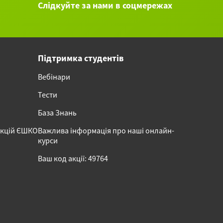
Слідкуйте за нами в соцмережах
Підтримка студентів
Вебінари
Тести
База Знань
акцій ЄШКО
Важлива інформація про наші онлайн-
курси
Ваш код акції: 49764