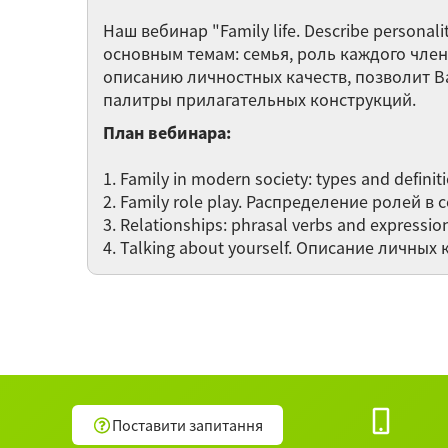
Наш вебинар "Family life. Describe person
основным темам: семья, роль каждого чле
описанию личностных качеств, позволит В
палитры прилагательных конструкций.
План вебинара:
1. Family in modern society: types and defi
2. Family role play. Распределение ролей в 
3. Relationships: phrasal verbs and expre
4. Talking about yourself. Описание личных 
Поставити запитання