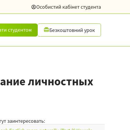
Особистий кабінет студента
ати студентом
Безкоштовний урок
писание личностных
гут заинтересовать: