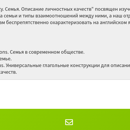
Be
ality. Семья. Описание личностных качеств" посвящен и
на семьи и типы взаимоотношений между ними, а наш о
Ва
ам беспрепятственно охарактеризовать на английском
те
яз
te
nitions. Семья в современном обществе.
По
семье.
сл
ssions. Универсальные глагольные конструкции для опис
качеств.
At
Остальные 