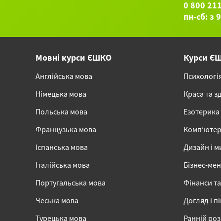
0 800 21
пн-сб: з 
Мовні курси ЄШКО
Курси Є
Англійська мова
Психологі
Німецька мова
Краса та з
Польська мова
Езотерика
Французька мова
Комп’ютер
Іспанська мова
Дизайн і м
Італійська мова
Бізнес-ме
Португальська мова
Фінанси та
Чеська мова
Догляд і п
Турецька мова
Ранній ро