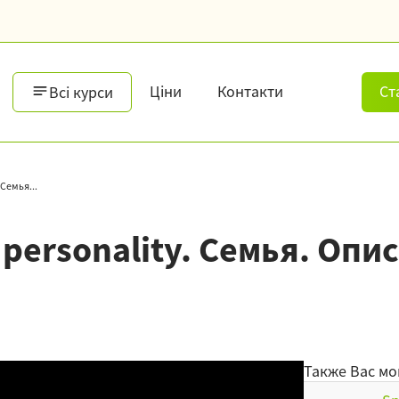
Ціни
Контакти
Ст
Всі курси
 Семья...
be personality. Семья. О
Также Вас мо