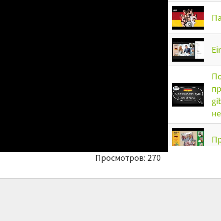
Па
Ei
По
пр
gi
н
Пр
Просмотров: 270
Be
Па
уп