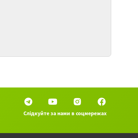
te Reise! Teil II / Счастливого пути!
носительные придаточные предложения в
дительном падеже
te Reise! / Хорошего путешествия!
 50 вебинаров категории Немецкий язык ►
Слідкуйте за нами в соцмережах