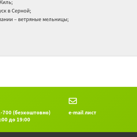
Киль;
Gu
ск в Серной;
ании – ветряные мельницы;
От
ро
Gu
Остальные
1-700 (безкоштовно)
e-mail лист
9:00 до 19:00