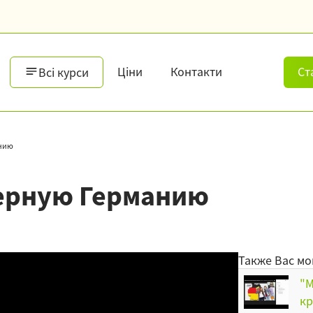
Ціни
Контакти
Ст
Всі курси
анию
верную Германию
Также Вас мо
"M
кр