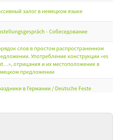
ссивный залог в немецком языке
nstellungsgespräch - Собеседование
рядок слов в простом распространенном
едложении. Употребление конструкции «es
bt…», отрицания и их местоположение в
емецком предложении
аздники в Германии / Deutsche Feste
i dem Arzt / У доктора
ссивный залог, формы образования и
отребление времен в пассивном залоге