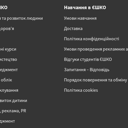
ШКО
Навчання в ЄШКО
я та розвиток людини
Умови навчання
доров’я
Доставка
Політика конфіденційності
ні курси
Умови проведення рекламних 
истецтво
Відгуки студентів ЄШКО
неджмент
Запитання – Відповідь
 облік
Порядок повернення та обміну
іклування
Політика cookies
звиток дитини
 реклама, PR
еджмент