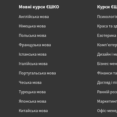
Мовні курси ЄШКО
Курси Є
Англійська мова
Психологі
Німецька мова
Краса та з
Польська мова
Езотерика
Французька мова
Комп’ютер
Іспанська мова
Дизайн і м
Італійська мова
Бізнес-ме
Португальська мова
Фінанси та
Чеська мова
Догляд і п
Турецька мова
Ранній ро
Японська мова
Маркетинг,
Китайська мова
Офіс-мен