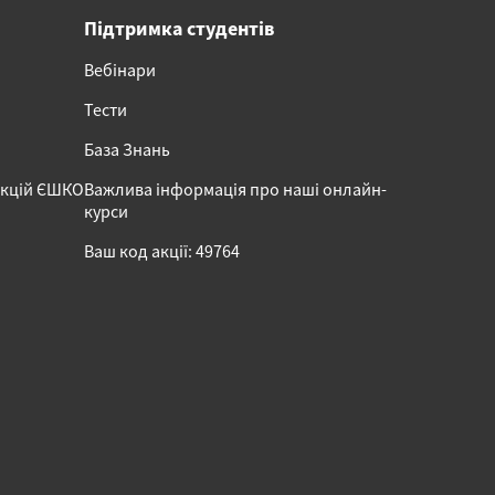
Підтримка студентів
Вебінари
Тести
База Знань
акцій ЄШКО
Важлива інформація про наші онлайн-
курси
Ваш код акції: 49764