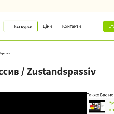
Ціни
Контакти
Ст
Всі курси
dspassiv
сив / Zustandspassiv
Также Вас мо
"M
кр