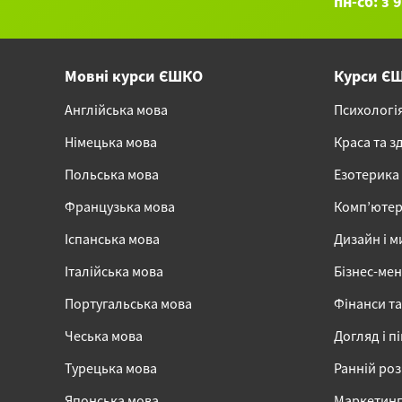
пн-сб: з 
Мовні курси ЄШКО
Курси Є
Англійська мова
Психологі
Німецька мова
Краса та з
Польська мова
Езотерика
Французька мова
Комп’ютер
Іспанська мова
Дизайн і м
Італійська мова
Бізнес-ме
Португальська мова
Фінанси та
Чеська мова
Догляд і п
Турецька мова
Ранній ро
Японська мова
Маркетинг,