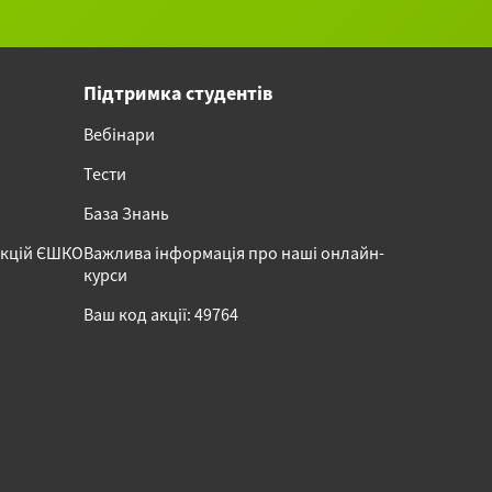
Підтримка студентів
Вебінари
Тести
База Знань
акцій ЄШКО
Важлива інформація про наші онлайн-
курси
Ваш код акції: 49764