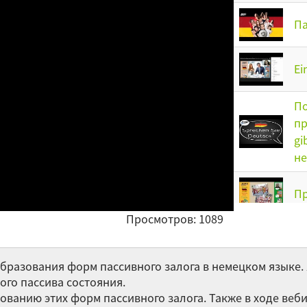
Па
Ei
По
пр
gi
н
Пр
Просмотров: 1089
Be
разования форм пассивного залога в немецком языке. 
Па
ого пассива состояния.
уп
ванию этих форм пассивного залога. Также в ходе веб