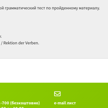
Gu
й грамматический тест по пройденному материалу.
От
ро
.
Gu
 Rektion der Verben.
Остальные
1-700 (безкоштовно)
e-mail лист