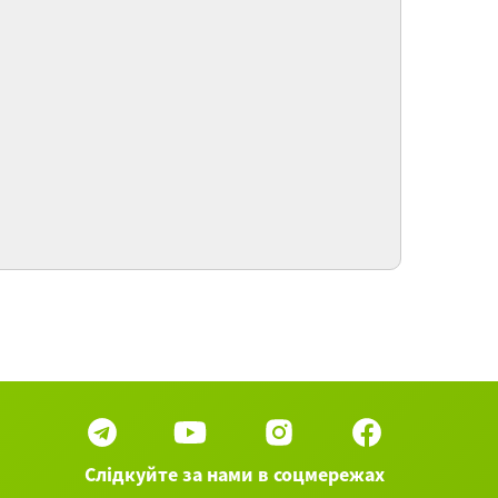
te Reise! Teil II / Счастливого пути!
носительные придаточные предложения в
дительном падеже
te Reise! / Хорошего путешествия!
 50 вебинаров категории Немецкий язык ►
Слідкуйте за нами в соцмережах