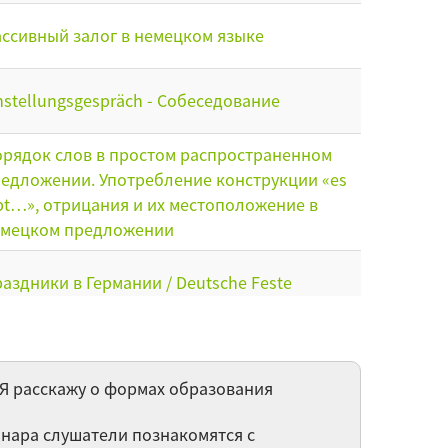
ссивный залог в немецком языке
nstellungsgespräch - Собеседование
рядок слов в простом распространенном
едложении. Употребление конструкции «es
bt…», отрицания и их местоположение в
емецком предложении
аздники в Германии / Deutsche Feste
i dem Arzt / У доктора
Я расскажу о формах образования
ссивный залог, формы образования и
отребление времен в пассивном залоге
инара слушатели познакомятся с