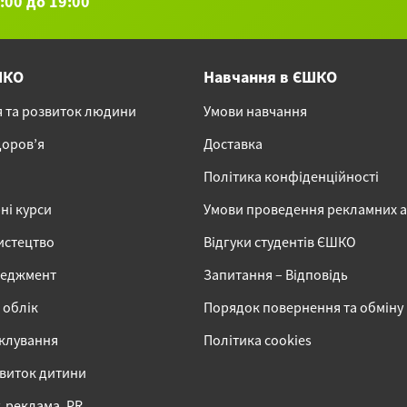
9:00 до 19:00
ШКО
Навчання в ЄШКО
я та розвиток людини
Умови навчання
доров’я
Доставка
Політика конфіденційності
ні курси
Умови проведення рекламних 
истецтво
Відгуки студентів ЄШКО
неджмент
Запитання – Відповідь
 облік
Порядок повернення та обміну
іклування
Політика cookies
звиток дитини
 реклама, PR