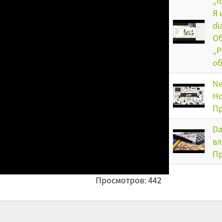
„I
Я 
di
Об
„P
об
Ne
Ho
Пр
Da
вл
Пр
Um
Просмотров: 442
Pa
ко
ин