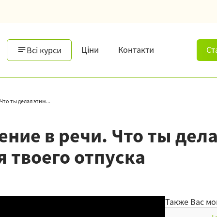
Ціни
Контакти
Ст
Всі курси
то ты делал этим...
ние в речи. Что ты дел
 твоего отпуска
Также Вас мо