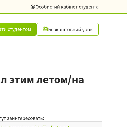
Особистий кабінет студента
ати студентом
Безкоштовний урок
ал этим летом/на
гут заинтересовать: