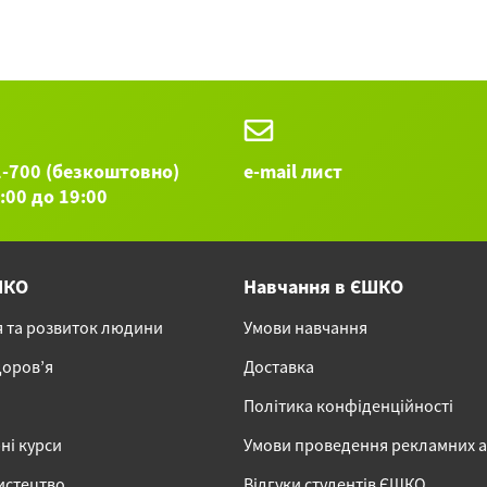
«D
La
Ad
по
сл
оп
1-700 (безкоштовно)
e-mail лист
9:00 до 19:00
St
Be
Си
в 
ШКО
Навчання в ЄШКО
Ге
я та розвиток людини
Умови навчання
Остальные
доров’я
Доставка
Політика конфіденційності
ні курси
Умови проведення рекламних 
истецтво
Відгуки студентів ЄШКО