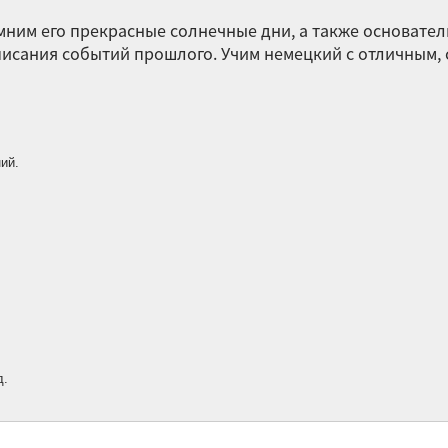
„R
мним его прекрасные солнечные дни, а также основат
De
писания событий прошлого. Учим немецкий с отличным,
ро
Te
Гр
на
ий.
Wi
в 
„ 
be
оп
1.
не
д.
Во
ме