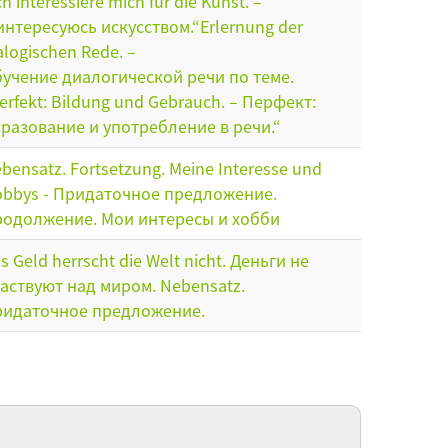
ch interessiere mich für die Kunst. –
интересуюсь искусством.“Erlernung der
alogischen Rede. –
учение диалогической речи по теме.
erfekt: Bildung und Gebrauch. – Перфект:
разование и употребление в речи.“
bensatz. Fortsetzung. Meine Interesse und
bbys - Придаточное предложение.
одолжение. Мои интересы и хобби
s Geld herrscht die Welt nicht. Деньги не
аствуют над миром. Nebensatz.
идаточное предложение.
 den Computer zu nutzen... Gebrauch von der
rtikel "um....zu" - Чтобы использовать
мпьютер... Употребление целевой
финитивной частицы "um....zu"