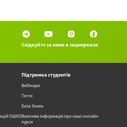
eutschland: politisches System und
ndkarte. Starke und schwache Endungen von
jektiven (Fortsetzung).» /«Германия:
литическая система и география. Сильные и
абые окончания прилагательных в роли
ределения (продолжение).»
Слідкуйте за нами в соцмережах
arke und schwache Endungen von Adjektiven.
rühmte Personlichkeiten Deutschlands /
льные и слабые окончания прилагательных
роли определения. Знаменитые личности
Підтримка студентів
рмании
Вебінари
 50 вебинаров категории Немецкий язык ►
Тести
База Знань
акцій ЄШКО
Важлива інформація про наші онлайн-
курси