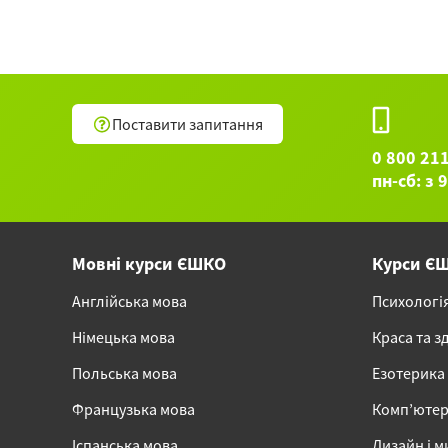
Поставити запитання
0 800 21
пн-сб: з 
Мовні курси ЄШКО
Курси Є
Англійська мова
Психологі
Німецька мова
Краса та з
Польська мова
Езотерика
Французька мова
Комп’ютер
Іспанська мова
Дизайн і м