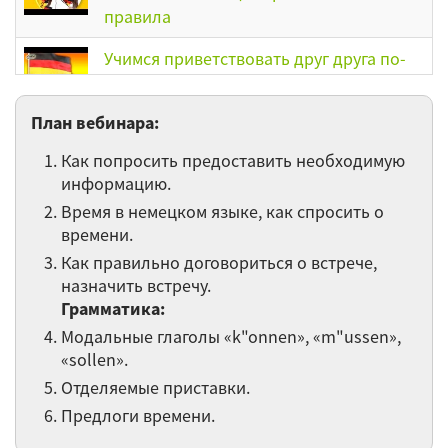
правила
Учимся приветствовать друг друга по-
немецки
План вебинара:
Отличительные особенности
фонетического и грамматического
Как попросить предоставить необходимую
строя немецкого языка, основные
информацию.
правила чтения в немецком языке
Время в немецком языке, как спросить о
времени.
Хобби зимой. Спряжение сильных
Как правильно договориться о встрече,
глаголов в настоящем времени.
назначить встречу.
Рождество в Германии. Рождественские
Грамматика:
обычаи в разных странах мира.
Модальные глаголы «k"onnen», «m"ussen»,
«sollen».
Прогуливаясь по городу. Самые
красивые города Германии. Предлоги
Отделяемые приставки.
дательного падежа. Предлоги места
Предлоги времени.
(предлоги с двойным управлением).