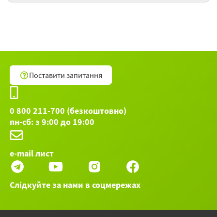
От Дирндль и Ледерхозе до
«Устойчивой моды» и бурки: что носят в
Германии. Всё про одежду. Склонение
прилагательных.
«Немецкий сленг: популярные
Поставити запитання
разговорные выражения» (Lebendiges
Deutsch: beliebte Dialektwörter)
0 800 211-700 (безкоштовно)
Wissenfaft und Technik-Наука и техника.
пн-сб: з 9:00 до 19:00
Endungen der Adjektive- Окончание
прилагательных
e-mail лист
Остальные 50 вебинаров категории Немецкий
язык ►
Слідкуйте за нами в соцмережах