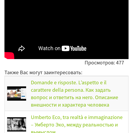
Просмотров: 477
Также Вас могут заинтересовать:
Domande e risposte. L’aspetto e il
carattere della persona. Как задать
вопрос и ответить на него. Описание
внешности и характера человека
Umberto Eco, tra realtà e immaginazione
– Умберто Эко, между реальностью и
вымыслом.