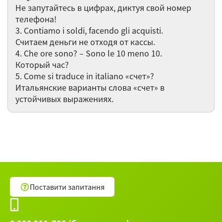
Не запутайтесь в цифрах, диктуя свой номер
итальянцев
телефона!
3. Contiamo i soldi, facendo gli acquisti.
Самые долгожданные праздники года -
Считаем деньги не отходя от кассы.
Le feste più sentite dell’anno
4. Сhe ore sono? – Sono le 10 meno 10.
Который час?
I verbi italiani: tutta la verità /
5. Come si traduce in italiano «счет»?
Итальянские глаголы: раскрываем
Итальянские варианты слова «счет» в
карты
устойчивых выражениях.
Остальные 21 вебинаров категории Итальянский
язык ►
Поставити запитання