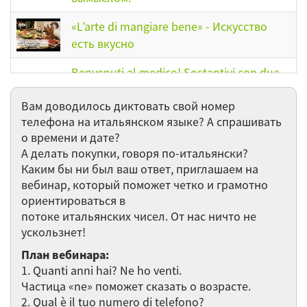
«L’arte di mangiare bene» - Искусство
есть вкусно
Benvenuti al medico! Sostantivi con due
forme plurali./Добро пожаловать к
Вам доводилось диктовать свой номер
врачу! Имена существительные с двумя
телефона на итальянском языке? А спрашивать
формами множественного числа.
о времени и дате?
I verbi pronominali. La fondazione di
А делать покупки, говоря по-итальянски?
Каким бы ни был ваш ответ, приглашаем на
Roma / Местоименные глаголы. Как
вебинар, который поможет четко и грамотно
возник Рим
ориентироваться в
потоке итальянских чисел. От нас ничто не
La famiglia / Семья
ускользнет!
План вебинара:
Scriviamo senza gli sbagli / Пишем
1. Quanti anni hai? Ne ho venti.
правильно
Частица «ne» поможет сказать о возрасте.
2. Qual è il tuo numero di telefono?
Tempo libero degli italiani/ Досуг