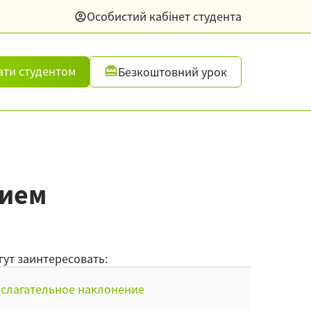
Особистий кабінет студента
ати студентом
Безкоштовний урок
нием
гут заинтересовать:
слагательное наклонение