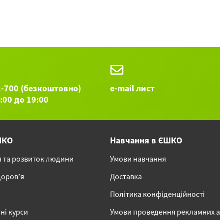
1-700 (безкоштовно)
e-mail лист
9:00 до 19:00
ШКО
Навчання в ЄШКО
я та розвиток людини
Умови навчання
доров’я
Доставка
Політика конфіденційності
ні курси
Умови проведення рекламних 