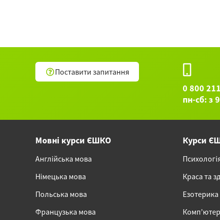
Поставити запитання
0 800 21
пн-сб: з 
Мовні курси ЄШКО
Курси Є
Англійська мова
Психологі
Німецька мова
Краса та з
Польська мова
Езотерика
Французька мова
Комп’ютер