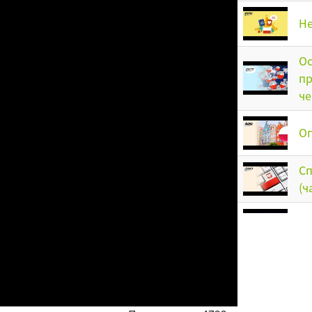
Не
Ос
пр
че
Оп
Cп
(ч
Od
Cп
Н