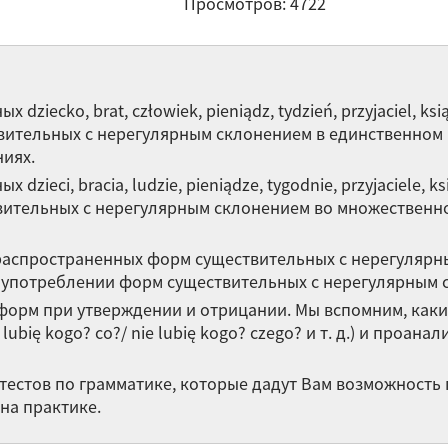
Просмотров: 4722
Ви
По
ziecko, brat, człowiek, pieniądz, tydzień, przyjaciel, ks
Зв
ительных с нерегулярным склонением в единственном 
яз
иях.
zieci, bracia, ludzie, pieniądze, tygodnie, przyjaciele, 
Остальные
вительных с нерегулярным склонением во множественно
распространенных форм существительных с нерегулярн
употреблении форм существительных с нерегулярным 
орм при утверждении и отрицании. Мы вспомним, каки
lubię kogo? co?/ nie lubię kogo? czego? и т. д.) и проа
тестов по грамматике, которые дадут Вам возможность 
на практике.