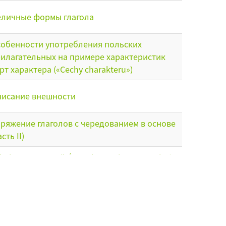
личные формы глагола
обенности употребления польских
илагательных на примере характеристик
рт характера («Сechy charakteru»)
исание внешности
ряжение глаголов с чередованием в основе
асть ІІ)
miana czasowników z alternacją w temacie /
ряжение глаголов с чередованием в основе
аречие