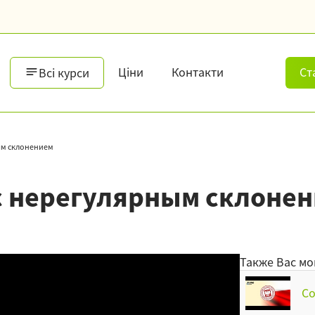
Ціни
Контакти
Ст
Всі курси
ым склонением
с нерегулярным склоне
Также Вас мо
Со