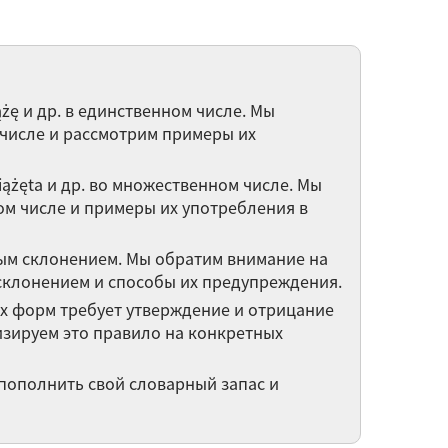
д глаголов
велительное наклонение
iążę и др. в единственном числе. Мы
ательный падеж. Обращение в польском
числе и рассмотрим примеры их
ыке
książęta и др. во множественном числе. Мы
 49 вебинаров категории Польский язык ►
м числе и примеры их употребления в
ым склонением. Мы обратим внимание на
склонением и способы их предупреждения.
х форм требует утверждение и отрицание
нализируем это правило на конкретных
пополнить свой словарный запас и