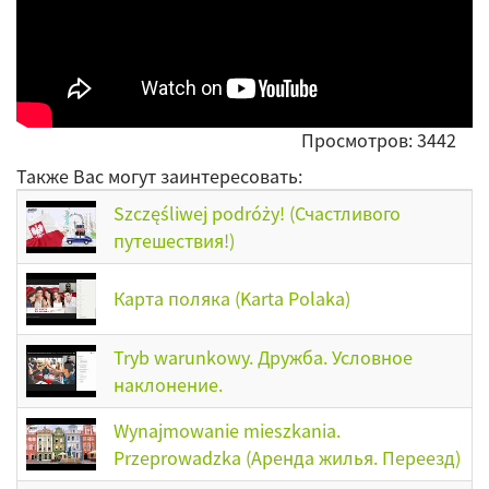
Просмотров: 3442
Также Вас могут заинтересовать:
Szczęśliwej podróży! (Счастливого
путешествия!)
Карта поляка (Karta Polaka)
Tryb warunkowy. Дружба. Условное
наклонение.
Wynajmowanie mieszkania.
Przeprowadzka (Аренда жилья. Переезд)