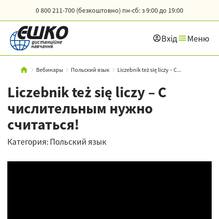
0 800 211-700 (безкоштовно)
пн-сб: з 9:00 до 19:00
Вхід
Меню
Вебинары
Польский язык
Liczebnik też się liczy – С...
Liczebnik też się liczy – С
числительным нужно
считаться!
Категория: Польский язык