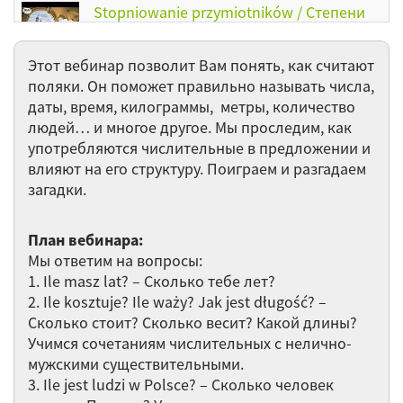
Stopniowanie przymiotników / Степени
сравнения прилагательных
Этот вебинар позволит Вам понять, как считают
Edukacja w Polsce / Образование в
поляки. Он поможет правильно называть числа,
Польше
даты, время, килограммы, метры, количество
людей… и многое другое. Мы проследим, как
Królestwo zwierząt / Царство зверей
употребляются числительные в предложении и
влияют на его структуру. Поиграем и разгадаем
загадки.
Nazwiska w języku polskim / Фамилии в
польском языке
План вебинара:
Мы ответим на вопросы:
Wizyta u lekarza / Визит к врачу
1. Ile masz lat? – Сколько тебе лет?
2. Ile kosztuje? Ile waży? Jak jest długość? –
Gwara młodzieżowa / Молодежный
Сколько стоит? Сколько весит? Какой длины?
сленг
Учимся сочетаниям числительных с нелично-
мужскими существительными.
Остальные 49 вебинаров категории Польский
3. Ile jest ludzi w Polsce? – Сколько человек
язык ►