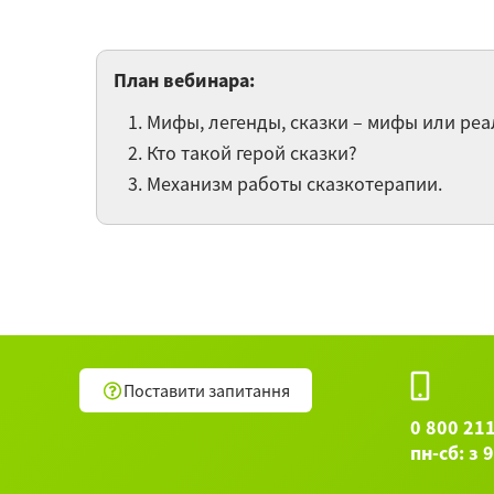
План вебинара:
Мифы, легенды, сказки – мифы или реа
Кто такой герой сказки?
Механизм работы сказкотерапии.
Поставити запитання
0 800 21
пн-сб: з 