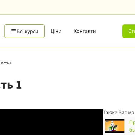
Ціни
Контакти
Ст
Всі курси
Часть 1
ть 1
Также Вас мо
Пр
бы