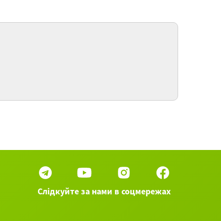
тивация и воля
ихология экстремальных ситуаций
е 71 вебинаров категории Психология и
личностный рост ►
Слідкуйте за нами в соцмережах