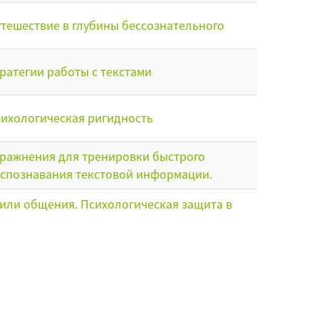
тешествие в глубины бессознательного
ратегии работы с текстами
ихологическая ригидность
ражнения для тренировки быстрого
спознавания текстовой информации.
или общения. Психологическая защита в
бщении
тоды скорочтения и быстрого
поминания. Введение
оциональное выгорание – профилактика и
квидация последствий