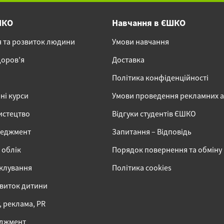
ШКО
Навчання в ЄШКО
я та розвиток людини
Умови навчання
доров’я
Доставка
Політика конфіденційності
ні курси
Умови проведення рекламних 
истецтво
Відгуки студентів ЄШКО
неджмент
Запитання – Відповідь
 облік
Порядок повернення та обміну
іклування
Політика cookies
звиток дитини
 реклама, PR
еджмент