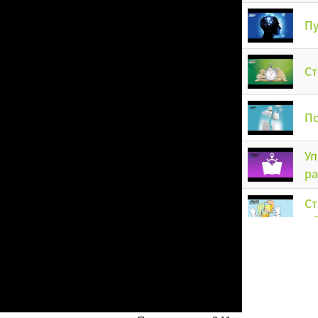
Пу
Ст
Пс
Уп
ра
Ст
о
Ме
за
Эм
ли