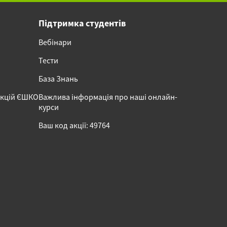
Підтримка студентів
Вебінари
Тести
База Знань
акцій ЄШКО
Важлива інформація про наші онлайн-
курси
Ваш код акції: 49764