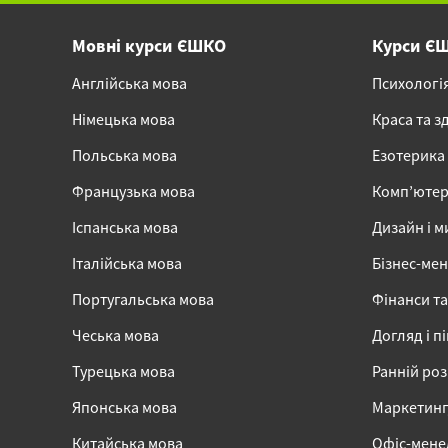
Мовні курси ЄШКО
Курси Є
Англійська мова
Психологі
Німецька мова
Краса та з
Польська мова
Езотерика
Французька мова
Комп’ютер
Іспанська мова
Дизайн і м
Італійська мова
Бізнес-ме
Португальська мова
Фінанси та
Чеська мова
Догляд і п
Турецька мова
Ранній ро
Японська мова
Маркетинг,
Китайська мова
Офіс-мен