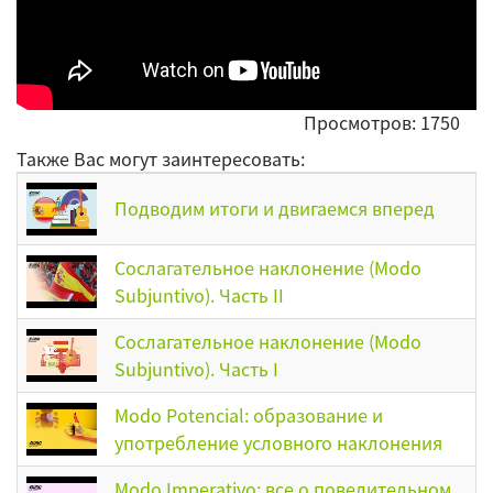
Просмотров: 1750
Также Вас могут заинтересовать:
Подводим итоги и двигаемся вперед
Сослагательное наклонение (Modo
Subjuntivo). Часть II
Сослагательное наклонение (Modo
Subjuntivo). Часть I
Modo Potencial: образование и
употребление условного наклонения
Modo Imperativo: все о повелительном