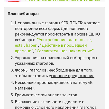
наклонении
План вебинара:
О пользе песен, пословиц и поговорок
Неправильные глаголы SER, TENER: краткое
повторение всех форм. Для новичков
рекомендуется просмотреть в архиве ЕШКО
Друзья и родственники глагола
вебинары:
"Употребление глаголов ser,
estar, haber"
,
"Действие в прошедшем
Система и роль испанских предлогов
времени"
,
"Сослагательное наклонение"
.
Упражнения на правильный выбор формы
Назад в будущее. Давнопрошедшее и
указанных глаголов.
будущее время
Формы глаголов, необходимые для того,
чтобы построить
условное предложение
.
Глаголы и глагольные перифразы
Несколько простых диалогов на тему «В
магазине».
Грамматический анализ текстов.
Остальные 24 вебинаров категории Испанский
язык ►
Выражение вежливости в диалоге с
помощью
условного наклонения
глаголов