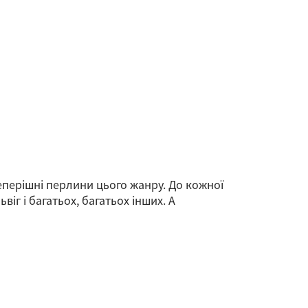
еперішні перлини цього жанру. До кожної
віг і багатьох, багатьох інших. А