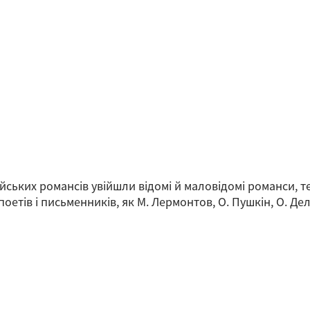
йських романсів увійшли відомі й маловідомі романси, т
оетів і письменників, як М. Лермонтов, О. Пушкін, О. Дель