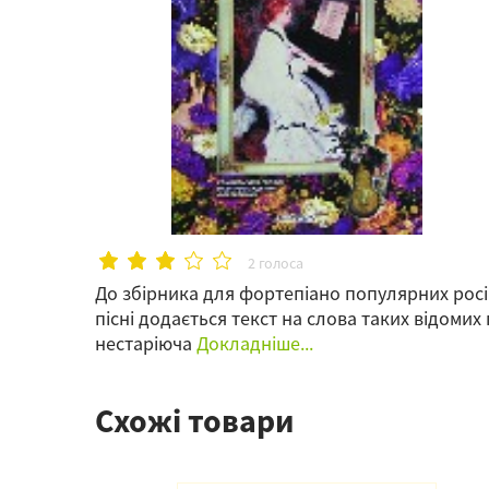
2 голоса
До збірника для фортепіано популярних росі
пісні додається текст на слова таких відомих п
нестаріюча
Докладніше...
Схожі товари