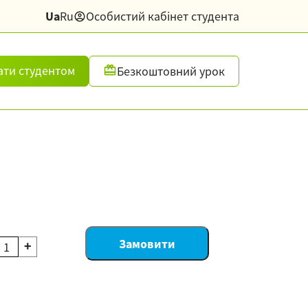
Ua
Ru
Особистий кабінет студента
ати студентом
Безкоштовний урок
+