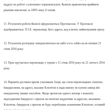
відділу по роботі з клієнтами і юрисконсульта. Комісія правомочна
прийняти
рішення виключно за 100% явку її членів.
11. Результати роботи Комісії оформляються Протоколом. У
П
ротоколі
відобража
ю
ться:
П
.
І
.
Б
. переможця, його адреса, код клієнта, найменування призу.
12. Результати розіграшу повідомляються на сайті
www
.eshko.ua не пізніше 21
січня 2016 року.
13. Приз вручається переможцю
у термін з
11 січня 2016 року по 21 лютого 2016
року.
14.
Варіанти
доставки призів учасникам Акції
, що стали переможцями
: поштою,
бандеролями, на адресу, вказану Клієнтом в надіслан
ому
їм купоні-заявці або
повідомлен
у
іншим способом. Якщо протягом одного місяця з моменту
надходження бандеролі з призом
на
поштове відділення за адресою, вказаною
Клієнтом, бандероль з призом не буде затребувана зазначеним Клієнтом, останній