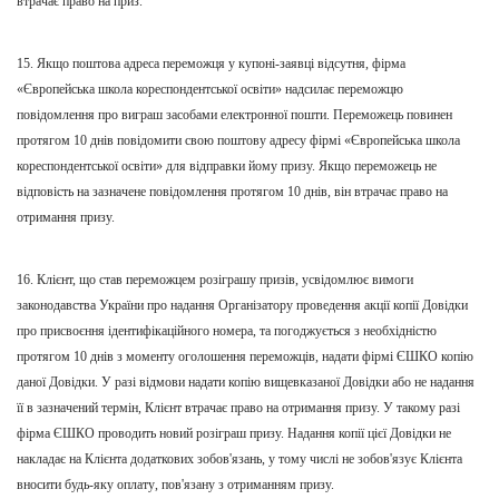
втрачає право на приз.
15. Якщо поштова адреса переможця у купоні-заявці відсутн
я
, фірма
«Європейська школа кореспондентсько
ї освіти
» надсилає переможцю
повідомлення про виграш засобами електронної пошти. Переможець повинен
протягом 10 днів повідомити свою поштову адресу фірмі «Європейська школа
кореспондентсько
ї
освіти
» для відправки йому призу. Якщо переможець не
відповість на зазначене повідомлення протягом 10 днів, він втрачає право на
отримання призу.
16. Клієнт, що став переможцем розіграшу призів, усвідомлює вимоги
законодавства України про надання
О
рганізатору проведення акції копії Довідки
про присвоєння ідентифікаційного номера, та погоджується з необхідністю
протягом 10 днів з моменту оголошення переможців, надати фірмі ЄШКО копію
даної Довідки. У разі відмови надати копію вищевказаної Довідки або не надання
її в зазначений термін, Клієнт втрачає право на отримання призу. У такому разі
фірма ЄШКО проводить новий розіграш призу. Надання копії цієї
Д
овідки не
накладає на Клієнта додаткових зобов'язань, у тому числі не зобов'язує
К
лієнта
вносити будь-як
у
оплат
у
, пов'язан
у
з отриманням призу.