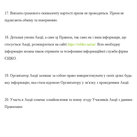
17. Виплата грошового еквіваленту вартості призів не проводиться. Призи не
підлягають обміну та поверненню.
18. Детальні умови Акції, а саме ці Правила, так само як і інша інформація, що
стосується Акції, розміщуються на сайті
https://eshko.ua/ua/
. В
сю необхідну
інформацію можна також отримати за телефонами інформаційної служби фірми
ЄШКО.
19. Організатор Акції залишає за собою право використовувати у своїх цілях будь-
яку інформацію, яка стала відомою Організатору у зв'язку з проведенням Акції.
20. Участь в Акції означає ознайомлення та повну згоду Учасників Акції з даними
Правилами.