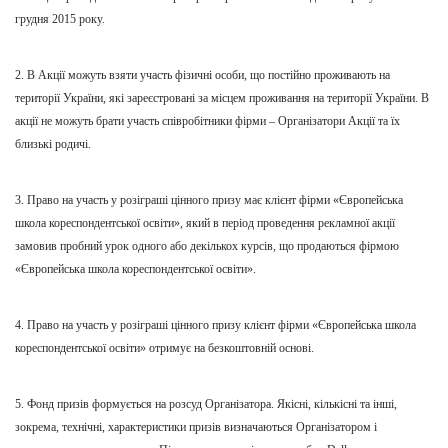
грудня 2015 року.
2. В Акції можуть взяти участь фізичні особи, що постійно проживають на
території України, які зареєстровані за місцем проживання на території України. В
акції не можуть брати участь співробітники фірми – Організатори Акції та їх
близькі родичі.
3. Прав
о
на участь у розіграші цінного призу
м
ає клієнт фірми «Європейська
школа кореспондентсько
ї освіти
», який в період проведення рекламної акції
замовив пробний урок одного або декількох курсів, що продаються фірмою
«Європейська школа кореспондентсько
ї освіти
».
4. Право на участь у розіграші цінного призу клієнт фірми «Європейська школа
кореспондентсько
ї освіти
» отримує на безкоштовній основі.
5. Фонд призів формується на розсуд Організатора. Якісні, кількісні та інші,
зокрема,
технічні
,
характеристики призів визначаються Організатором і