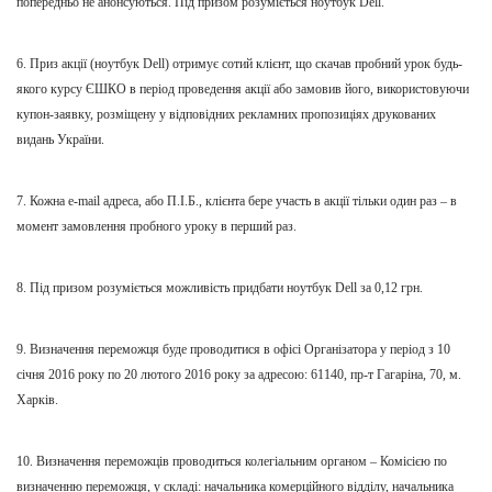
попередньо не анонсуються. Під призом розуміється ноутбук Dell.
6. Приз акції (
ноутбук Dell
) отримує сотий клієнт,
що с
качав пробний урок будь-
якого курсу ЄШКО в період проведення акції або замовив його, використовуючи
купон-заявку, розміщену
у
відповідних рекламних пропозиціях друкованих
видань України.
7. Кожн
а
e-mail адрес
а,
або П
.
І
.
Б
.,
клієнта бере участь в акції тільки один раз – в
момент замовлення пробного уроку в перший раз.
8. Під призом розуміється можливість придбати
ноутбук Dell
за 0,12 грн.
9. Визначення переможця буде проводитися в офісі Організатора у період з 10
січня 2016 року по 20 лютого 2016 року за адресою: 61140, пр-т Гагаріна, 70,
м
.
Харків.
10. Визначення переможців проводиться колегіальним органом – Комісією по
визначенню переможця, у складі: начальника комерційного відділу, начальника