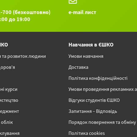
1-700 (безкоштовно)
e-mail лист
9:00 до 19:00
ШКО
Навчання в ЄШКО
я та розвиток людини
Умови навчання
доров’я
Доставка
Політика конфіденційності
ні курси
Умови проведення рекламних 
истецтво
Відгуки студентів ЄШКО
неджмент
Запитання – Відповідь
 облік
Порядок повернення та обміну
іклування
Політика cookies