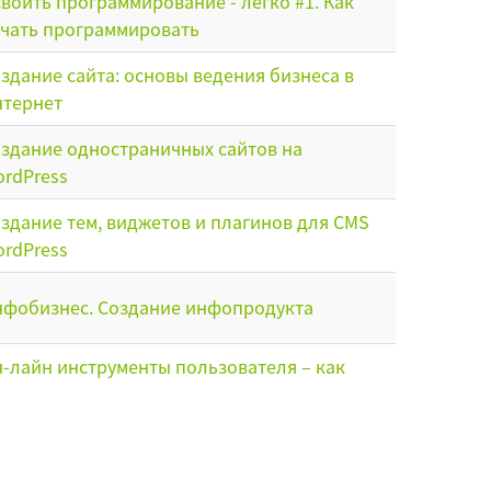
воить программирование - легко #1. Как
чать программировать
здание сайта: основы ведения бизнеса в
тернет
здание одностраничных сайтов на
rdPress
здание тем, виджетов и плагинов для CMS
rdPress
фобизнес. Создание инфопродукта
-лайн инструменты пользователя – как
ономить и зарабатывать
к ведут себя пользователи на сайте.
забилити