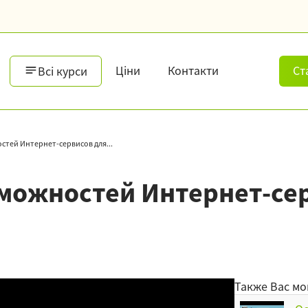
Ціни
Контакти
Ст
Всі курси
тей Интернет-сервисов для...
можностей Интернет-сер
Также Вас мо