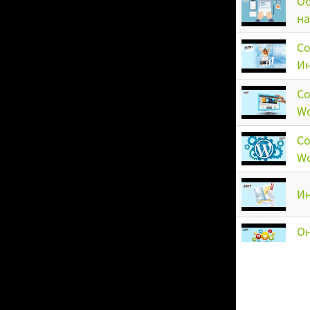
Ос
на
Со
Ин
Со
Wo
Со
Wo
Ин
Он
эк
Ка
Ю