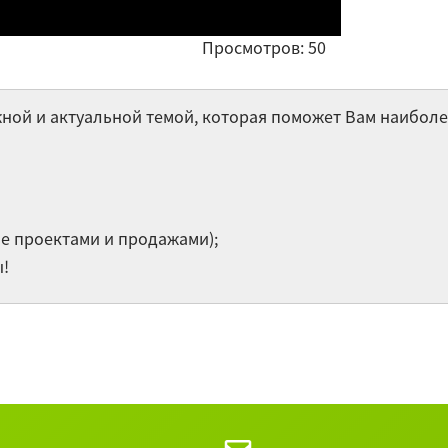
Со
Просмотров: 50
Ве
жной и актуальной темой, которая поможет Вам наиболе
Со
Остальны
е проектами и продажами);
ы!