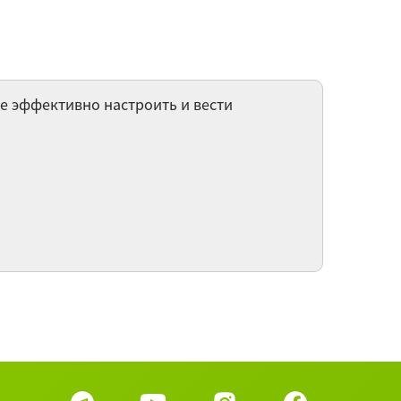
здание Интернет-магазина на CMS OpenCart
дение личного блога
е эффективно настроить и вести
здание Интернет-магазина
е 43 вебинаров категории Компьютерные
курсы ►