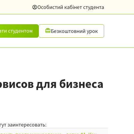
Особистий кабінет студента
ати студентом
Безкоштовний урок
висов для бизнеса
гут заинтересовать: