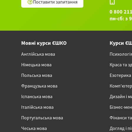
Поставити запитання
0 800 21
пн-сб: з 
Мовні курси ЄШКО
Курси Є
Англійська мова
Психологі
Німецька мова
Краса та з
Польська мова
Езотерика
Французька мова
Комп’ютер
Іспанська мова
Дизайн і м
Італійська мова
Бізнес-ме
Португальська мова
Фінанси та
Чеська мова
Догляд і п