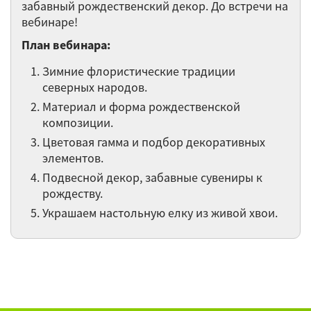
Новогодние и рождественские венки.
забавный рождественский декор. До встречи на
вебинаре!
Использование классических и
неординарных флористических идей в
План вебинара:
оформлении современных интерьеров
Зимние флористические традиции
к новогодним праздникам
северных народов.
Оформление горшечными растениями
Материал и форма рождественской
интерьеров (часть 2)
композиции.
Цветовая гамма и подбор декоративных
Оформление интерьеров горшечными
элементов.
растениями
Подвесной декор, забавные сувениры к
рождеству.
Остальные 67 вебинаров категории Дизайн и
Украшаем настольную елку из живой хвои.
искусство ►