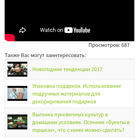
Просмотров: 687
Также Вас могут заинтересовать:
Новогодние тенденции 2017
Упаковка подарков. Использование
подручных материалов для
декорирования подарков
Выгонка луковичных культур в
домашних условиях. Осенние «букеты в
горшках», что с ними можно сделать?