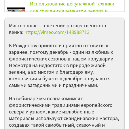
Использование декупажной техники
для создания элементов декора и
декорирования флористических
аксессуаров
Мастер-класс - плетение рождественского
венка:
https://vimeo.com/148988713
Визуальные признаки недостатка и
избытка питательных элементов у
К Рождеству принято и приятно готовиться
растений
заранее, поэтому декабрь - один из любимых
флористических сезонов в нашем полушарии.
Выращивание домашней рассады
Несмотря на недостаток в природе живой
овощных и декоративных культур на
зелени, а во многом и благодаря ему,
подоконнике. Использование
композиции и букеты в декабре получаются
самыми загадочными и праздничными.
биологических и химических
препаратов для получения
На вебинаре мы познакомимся с
качественных молодых растений
флористическими традициями европейского
севера и узнаем, какие излюбленные
Вертикальное озеленение частных
материалы используют скандинавские мастера,
домов и балконов
создавая такой самобытный, сказочный и