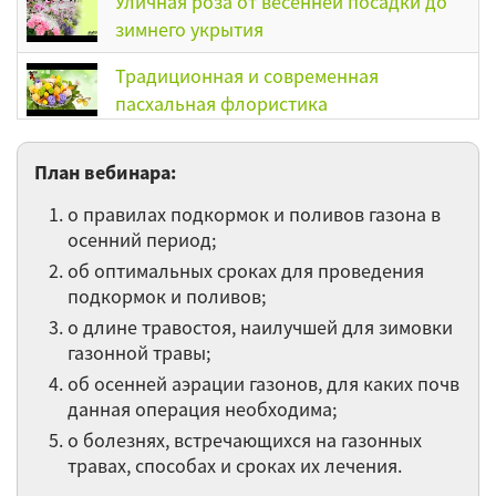
Уличная роза от весенней посадки до
зимнего укрытия
Традиционная и современная
пасхальная флористика
Праздничный букет
План вебинара:
о правилах подкормок и поливов газона в
Содержание орхидей в комнатных
осенний период;
условиях
об оптимальных сроках для проведения
подкормок и поливов;
Алгоритм лечения комнатных растений
о длине травостоя, наилучшей для зимовки
газонной травы;
Новогодние и рождественские символы
об осенней аэрации газонов, для каких почв
данная операция необходима;
о болезнях, встречающихся на газонных
Флористические материалы и
травах, способах и сроках их лечения.
инструменты, облегчающие работу
флориста