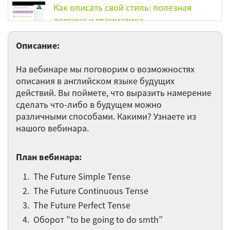
Как описать свой стиль: полезная
лексика и грамматика
Часто неправильно используемые
Описание:
слова. Often misused words.
На вебинаре мы поговорим о возможностях
Speak English More Naturally Part 4
описания в английском языке будущих
Intonation Говорим по-английски более
действий. Вы поймете, что выразить намерение
естественно Часть 4 Интонация
сделать что-либо в будущем можно
различными способами. Какими? Узнаете из
Английские предлоги в детальном
нашого вебинара.
рассмотрении
План вебинара:
Speak English More Naturally Part 3
Dipthongs Говорим по-английски более
The Future Simple Tense
естественно Часть 3 Дифтонги
The Future Continuous Tense
The Future Perfect Tense
Загадай желание/Make a wish. Условные
предложения/Conditionals
Оборот ”to be going to do smth”