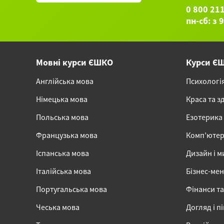
0 800 21
пн-сб: з 
Мовні курси ЄШКО
Курси Є
Англійська мова
Психологі
Німецька мова
Краса та з
Польська мова
Езотерика
Французька мова
Комп’ютер
Іспанська мова
Дизайн і м
Італійська мова
Бізнес-ме
Португальська мова
Фінанси та
Чеська мова
Догляд і п