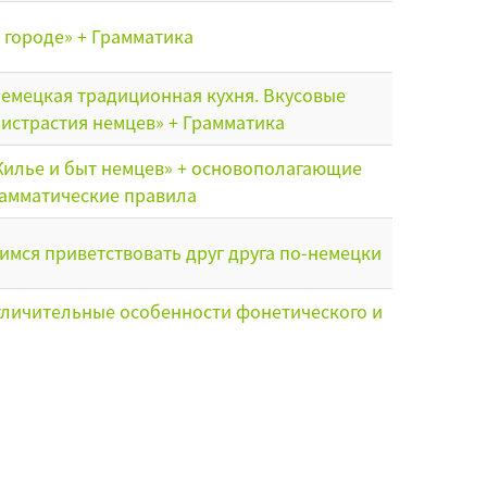
 городе» + Грамматика
емецкая традиционная кухня. Вкусовые
истрастия немцев» + Грамматика
илье и быт немцев» + основополагающие
амматические правила
имся приветствовать друг друга по-немецки
личительные особенности фонетического и
амматического строя немецкого языка,
новные правила чтения в немецком языке
бби зимой. Спряжение сильных глаголов в
стоящем времени. Рождество в Германии.
ждественские обычаи в разных странах