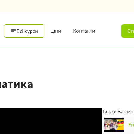
Ціни
Контакти
Ст
Всі курси
матика
Также Вас мо
Fr