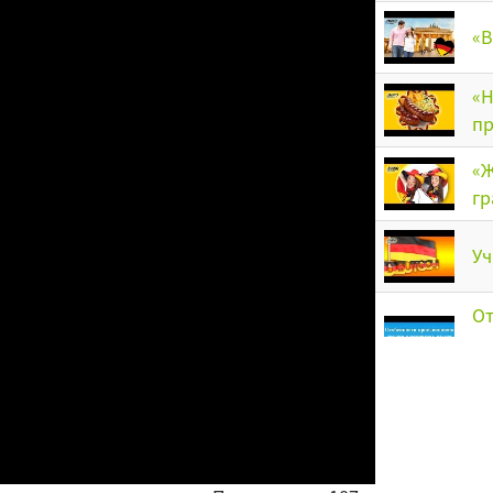
«В
«Н
пр
«Ж
гр
Уч
От
гр
ос
Хо
на
Ро