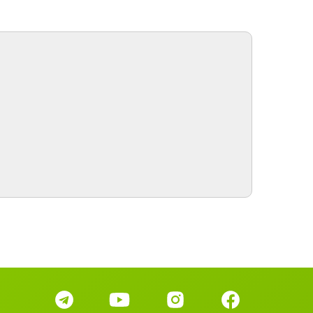
ра.
огуливаясь по городу. Самые красивые
рода Германии. Предлоги дательного
дежа. Предлоги места (предлоги с двойным
равлением).
 Дирндль и Ледерхозе до «Устойчивой
ды» и бурки: что носят в Германии. Всё про
ежду. Склонение прилагательных.
емецкий сленг: популярные разговорные
ражения» (Lebendiges Deutsch: beliebte
alektwörter)
 50 вебинаров категории Немецкий язык ►