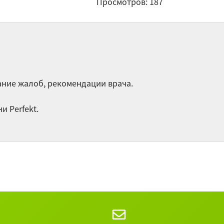
Просмотров: 187
ми
Пр
го
па
уп
От
сание жалоб, рекомендации врача.
мо
од
 Perfekt.
«Н
вы
Di
Остальные