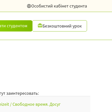
Особистий кабінет студента
ати студентом
Безкоштовний урок
гут заинтересовать:
eizeit / Свободное время. Досуг