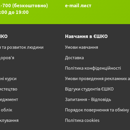
1-700 (безкоштовно)
e-mail лист
9:00 до 19:00
ШКО
Навчання в ЄШКО
я та розвиток людини
Умови навчання
доров’я
Доставка
Політика конфіденційності
ні курси
Умови проведення рекламних 
истецтво
Відгуки студентів ЄШКО
неджмент
Запитання – Відповідь
 облік
Порядок повернення та обміну
іклування
Політика cookies