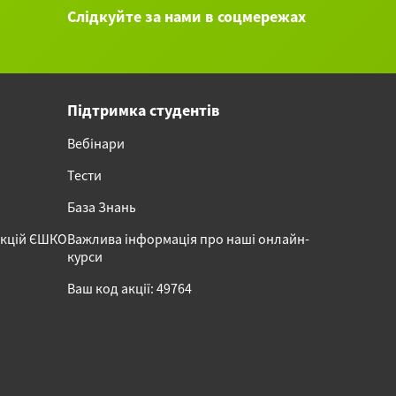
Слідкуйте за нами в соцмережах
Підтримка студентів
Вебінари
Тести
База Знань
акцій ЄШКО
Важлива інформація про наші онлайн-
курси
Ваш код акції: 49764