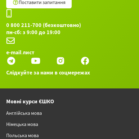
Поставити запитання
местоимений «lo, la, li, le» и
местоименной частицы «ne».
0 800 211-700 (безкоштовно)
Числительные. Пасха в Италии (I
пн-сб: з 9:00 до 19:00
numerali. La Pasqua in Italia)
Остальные 21 вебинаров категории Итальянский
e-mail лист
язык ►
Слідкуйте за нами в соцмережах
Мовні курси ЄШКО
Англійська мова
Німецька мова
Польська мова