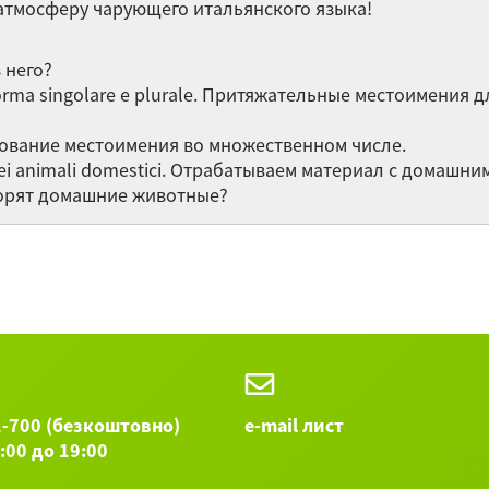
атмосферу чарующего итальянского языка!
I 
Ме
з него?
lla forma singolare e plurale. Притяжательные местоимени
La
бразование местоимения во множественном числе.
to dei animali domestici. Отрабатываем материал с домаш
Sc
говорят домашние животные?
Te
Са
fe
Остальные 
1-700 (безкоштовно)
e-mail лист
9:00 до 19:00