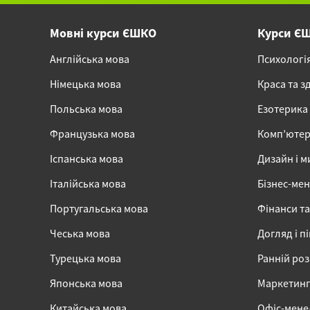
Мовні курси ЄШКО
Курси Є
Англійська мова
Психологі
Німецька мова
Краса та з
Польська мова
Езотерика
Французька мова
Комп’ютер
Іспанська мова
Дизайн і м
Італійська мова
Бізнес-ме
Португальська мова
Фінанси та
Чеська мова
Догляд і п
Турецька мова
Ранній ро
Японська мова
Маркетинг,
Китайська мова
Офіс-мен