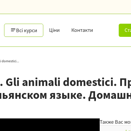
Ціни
Контакти
Ст
Всі курси
i domestici...
i. Gli animali domestici
льянском языке. Домаш
Также Вас мо