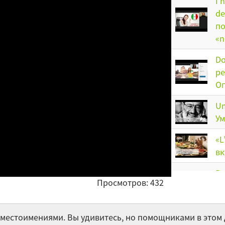
I 
de
по
«n
Do
pe
Оп
Um
Ум
«L
вк
Be
Просмотров: 432
pl
су
мн
местоимениями. Вы удивитесь, но помощниками в этом 