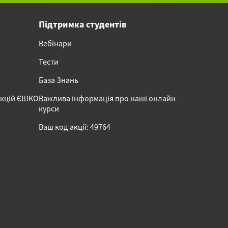
Підтримка студентів
Вебінари
Тести
База Знань
акцій ЄШКО
Важлива інформація про наші онлайн-
курси
Ваш код акції: 49764