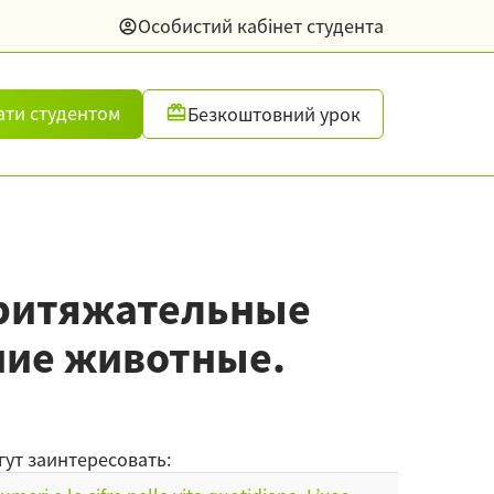
Особистий кабінет студента
ати студентом
Безкоштовний урок
. Притяжательные
ние животные.
гут заинтересовать: