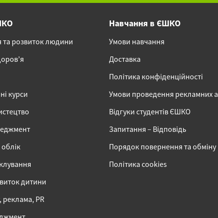
ШКО
Навчання в ЄШКО
я та розвиток людини
Умови навчання
доров’я
Доставка
Політика конфіденційності
ні курси
Умови проведення рекламних 
истецтво
Відгуки студентів ЄШКО
неджмент
Запитання – Відповідь
 облік
Порядок повернення та обміну
іклування
Політика cookies
звиток дитини
 реклама, PR
еджмент