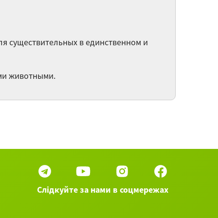
verbi pronominali. La fondazione di Roma /
стоименные глаголы. Как возник Рим
я для существительных в единственном и
 famiglia / Семья
ними животными.
riviamo senza gli sbagli / Пишем правильно
mpo libero degli italiani/ Досуг итальянцев
мые долгожданные праздники года - Le
ste più sentite dell’anno
21 вебинаров категории Итальянский язык
►
Слідкуйте за нами в соцмережах