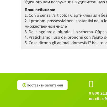
Удачного нам погружения в удивительную 
План вебинара:
1. Con o senza l’articolo? С артиклем или бе
2. I pronomi possessivi per i sostantivi ne
множественном числе
3. Dal singolare al plurale. Lo schema. О
4. Pratichiamo l’uso dei pronomi con l’aiu
5. Cosa dicono gli animali domestici? Как 
Поставити запитання
0 800 21
пн-сб: з 