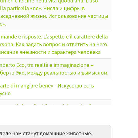
numeri e le cifre nella vita quotidiana. L’uso
lla particella «ne». Числа и цифры в
вседневной жизни. Использование частицы
e».
mande e risposte. L’aspetto e il carattere della
rsona. Как задать вопрос и ответить на него.
исание внешности и характера человека
berto Eco, tra realtà e immaginazione –
берто Эко, между реальностью и вымыслом.
’arte di mangiare bene» - Искусство есть
усно
nvenuti al medico! Sostantivi con due forme
urali./Добро пожаловать к врачу! Имена
ществительные с двумя формами
ожественного числа.
деле нам станут домашние животные.